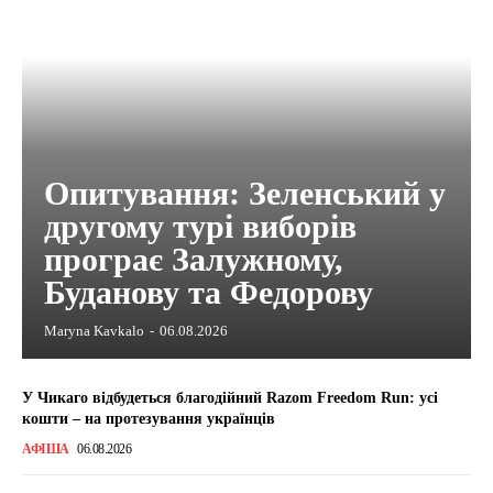
Опитування: Зеленський у
другому турі виборів
програє Залужному,
Буданову та Федорову
Maryna Kavkalo
-
06.08.2026
У Чикаго відбудеться благодійний Razom Freedom Run: усі
кошти – на протезування українців
АФІША
06.08.2026