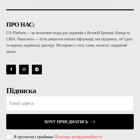
ПРО НАС:
UA-Platform — це незалежне медіа для українців у Великій Британії, Канаді та
США. Наша мета — бути джерелом якісної інформації, яка підтримує, об’єднує
та надихає українську діаспору. Ми віримо у силу слова, чесність і відкритий
діалог.
Підписка
ХОЧУ ПРИЄДНАТИСЬ
Я прочитав і приймаю
Політику конфіденційності