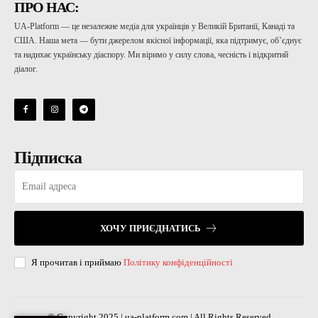
ПРО НАС:
UA-Platform — це незалежне медіа для українців у Великій Британії, Канаді та
США. Наша мета — бути джерелом якісної інформації, яка підтримує, об’єднує
та надихає українську діаспору. Ми віримо у силу слова, чесність і відкритий
діалог.
Підписка
ХОЧУ ПРИЄДНАТИСЬ
Я прочитав і приймаю
Політику конфіденційності
© Copyright 2025 | ua-platform.com | All Rights Reserved