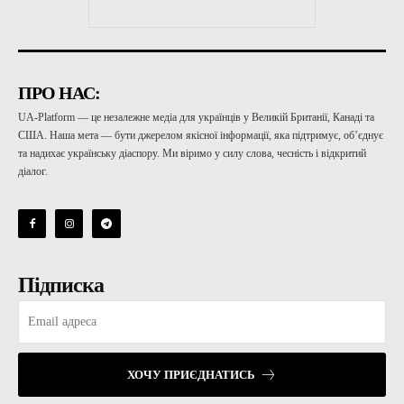
ПРО НАС:
UA-Platform — це незалежне медіа для українців у Великій Британії, Канаді та
США. Наша мета — бути джерелом якісної інформації, яка підтримує, об’єднує
та надихає українську діаспору. Ми віримо у силу слова, чесність і відкритий
діалог.
Підписка
ХОЧУ ПРИЄДНАТИСЬ