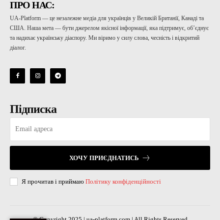
ПРО НАС:
UA-Platform — це незалежне медіа для українців у Великій Британії, Канаді та
США. Наша мета — бути джерелом якісної інформації, яка підтримує, об’єднує
та надихає українську діаспору. Ми віримо у силу слова, чесність і відкритий
діалог.
Підписка
ХОЧУ ПРИЄДНАТИСЬ
Я прочитав і приймаю
Політику конфіденційності
© Copyright 2025 | ua-platform.com | All Rights Reserved