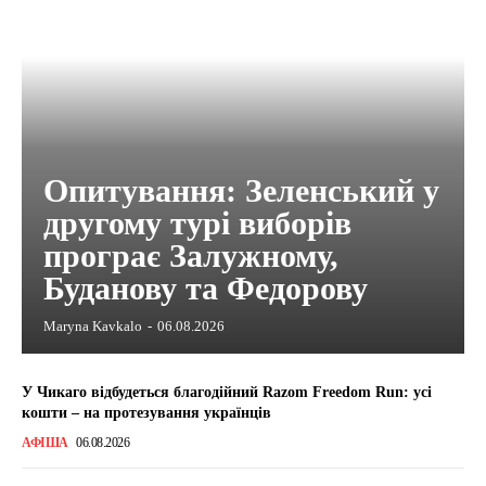
Опитування: Зеленський у
другому турі виборів
програє Залужному,
Буданову та Федорову
Maryna Kavkalo
-
06.08.2026
У Чикаго відбудеться благодійний Razom Freedom Run: усі
кошти – на протезування українців
АФІША
06.08.2026