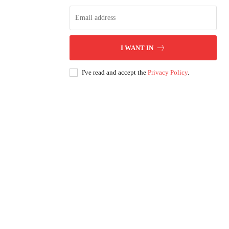
I WANT IN
I've read and accept the
Privacy Policy
.