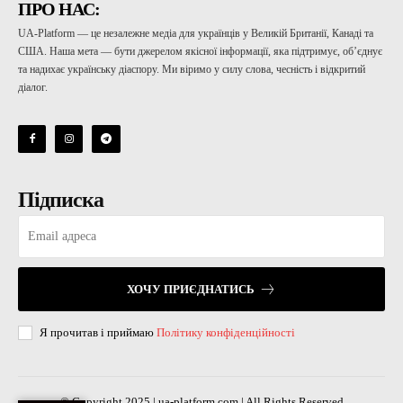
ПРО НАС:
UA-Platform — це незалежне медіа для українців у Великій Британії, Канаді та
США. Наша мета — бути джерелом якісної інформації, яка підтримує, об’єднує
та надихає українську діаспору. Ми віримо у силу слова, чесність і відкритий
діалог.
Підписка
ХОЧУ ПРИЄДНАТИСЬ
Я прочитав і приймаю
Політику конфіденційності
© Copyright 2025 | ua-platform.com | All Rights Reserved