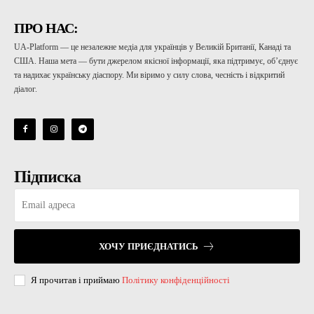
ПРО НАС:
UA-Platform — це незалежне медіа для українців у Великій Британії, Канаді та
США. Наша мета — бути джерелом якісної інформації, яка підтримує, об’єднує
та надихає українську діаспору. Ми віримо у силу слова, чесність і відкритий
діалог.
Підписка
ХОЧУ ПРИЄДНАТИСЬ
Я прочитав і приймаю
Політику конфіденційності