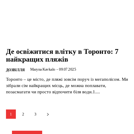
Де освіжитися влітку в Торонто: 7
найкращих пляжів
Maryna Kavkalo
-
09.07.2025
ДОЗВІЛЛЯ
Торонто – це місто, де пляжі зовсім поруч із мегаполісом. Ми
зібрали сім найкращих місць, де можна поплавати,
позасмагати чи просто відпочити біля води.1....
1
2
3