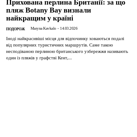
Прихована перлина Британії: за що
пляж Botany Bay визнали
найкращим у країні
Maryna Kavkalo
-
14.03.2026
ПОДОРОЖ
Іноді найкрасивіші місця для відпочинку ховаються подалі
від популярних туристичних маршрутів. Саме такою
несподіваною перлиною британського узбережжя називають
один із пляжів у графстві Кент,...