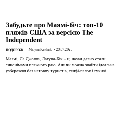
Забудьте про Маямі-біч: топ-10
пляжів США за версією The
Independent
Maryna Kavkalo
-
23.07.2025
ПОДОРОЖ
Маямі, Ла Джолла, Лагуна-Біч – ці назви давно стали
синонімами пляжного раю. Але чи можна знайти ідеальне
узбережжя без натовпу туристів, селфі-палок і гучної...