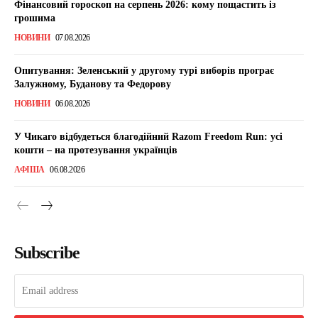
Фінансовий гороскоп на серпень 2026: кому пощастить із
грошима
НОВИНИ
07.08.2026
Опитування: Зеленський у другому турі виборів програє
Залужному, Буданову та Федорову
НОВИНИ
06.08.2026
У Чикаго відбудеться благодійний Razom Freedom Run: усі
кошти – на протезування українців
АФІША
06.08.2026
Subscribe