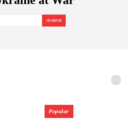
Ukraine at War
SEARCH
Popular