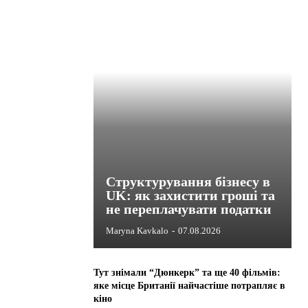
Структурування бізнесу в
UK: як захистити гроші та
не переплачувати податки
Maryna Kavkalo
-
07.08.2026
Тут знімали “Дюнкерк” та ще 40 фільмів:
яке місце Британії найчастіше потрапляє в
кіно