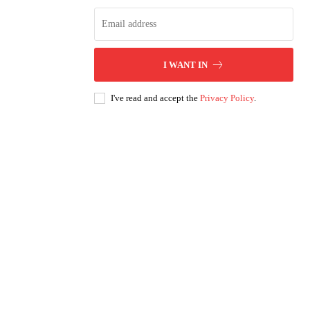
I WANT IN
I've read and accept the
Privacy Policy
.