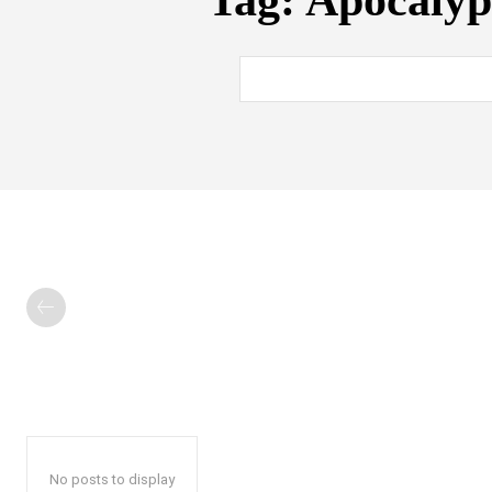
Tag:
Apocalyp
No posts to display