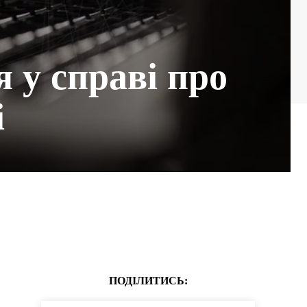
я у справі про
і
ПОДІЛИТИСЬ: