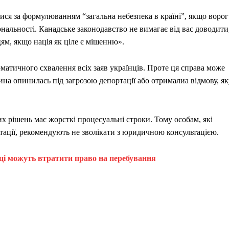
ися за формулюванням “загальна небезпека в країні”, якщо ворог
нальності. Канадське законодавство не вимагає від вас доводити
ям, якщо нація як ціле є мішенню».
матичного схвалення всіх заяв українців. Проте ця справа може
ина опинилась під загрозою депортації або отрималиа відмову, як
х рішень має жорсткі процесуальні строки. Тому особам, які
тації, рекомендують не зволікати з юридичною консультацією.
нці можуть втратити право на перебування