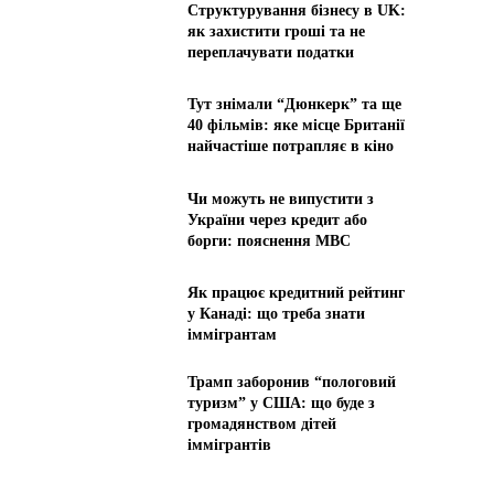
Структурування бізнесу в UK:
як захистити гроші та не
переплачувати податки
Тут знімали “Дюнкерк” та ще
40 фільмів: яке місце Британії
найчастіше потрапляє в кіно
Чи можуть не випустити з
України через кредит або
борги: пояснення МВС
Як працює кредитний рейтинг
у Канаді: що треба знати
іммігрантам
Трамп заборонив “пологовий
туризм” у США: що буде з
громадянством дітей
іммігрантів