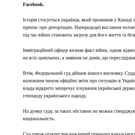
Facebook.
Історія стосується українця, який проживав у Канаді
припис про депортацію. Напередодні вислання чолов
під час війни становить загрозу для його життя та без
Імміграційний офіцер визнав факт війни, однак відмо
на всіх цивільних, а заявник не довів, що переслідув
Втім, Федеральний суд дійшов іншого висновку. Судд
належним чином офіційні звіти про ситуацію в Україн
влада відкрито заперечує існування української держ
геноциду українського народу.
На думку суду, за таких обставин не можна стверджув
національність.
Суд також підкреслив важливий принцип канадського 