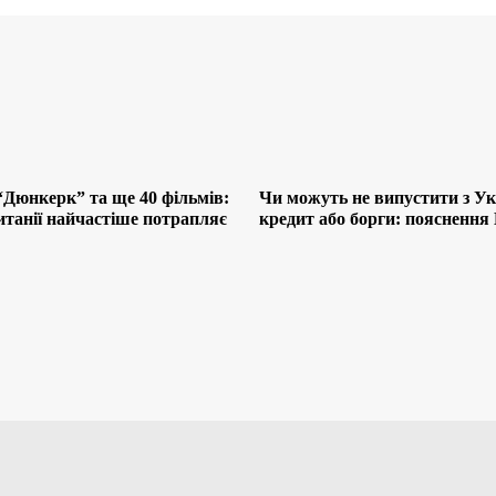
“Дюнкерк” та ще 40 фільмів:
Чи можуть не випустити з Ук
итанії найчастіше потрапляє
кредит або борги: поясненн