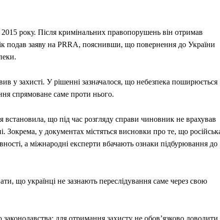
 з 2015 року. Після кримінальних правопорушень він отримав
ік подав заяву на PRRA, пояснивши, що повернення до України
пеки.
вив у захисті. У рішенні зазначалося, що небезпека поширюється
ання спрямоване саме проти нього.
я встановила, що під час розгляду справи чиновник не врахував
і. Зокрема, у документах містяться висновки про те, що російськ
авності, а міжнародні експерти вбачають ознаки підбурювання до
ати, що українці не зазнають переслідування саме через свою
законодавства: для отримання захисту не обов’язково доводити,