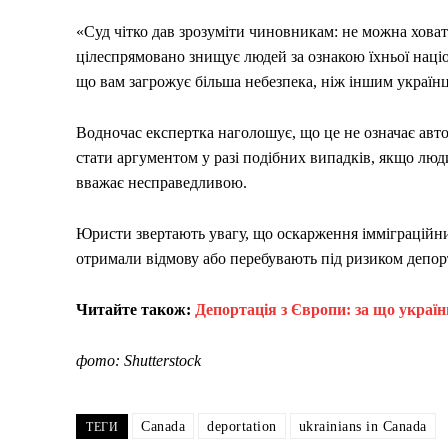
«Суд чітко дав зрозуміти чиновникам: не можна ховат
цілеспрямовано знищує людей за ознакою їхньої націо
що вам загрожує більша небезпека, ніж іншим українц
Водночас експертка наголошує, що це не означає авто
стати аргументом у разі подібних випадків, якщо люд
вважає несправедливою.
Юристи звертають увагу, що оскарження імміграційни
отримали відмову або перебувають під ризиком депор
Читайте також:
Депортація з Європи: за що украї
фото: Shutterstock
Canada
deportation
ukrainians in Canada
ТЕГИ