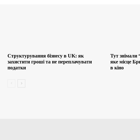
Структурування бізнесу в UK: як
Тут знімали 
захистити гроші та не переплачувати
яке місце Бр
податки
в кіно