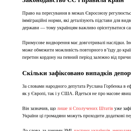
Право на пересування в межах Євросоюзу регулюється,
імміграційні норми, які деталізують підстави для вид
держави — тому українцям важливо орієнтуватися саме
Примусове видворення має довготривалі наслідки. Інф
може обмежити можливість повторного в’їзду до краї
перетин кордону на певний період залежно від причин
Скільки зафіксовано випадків депор
За словами народного депутата Руслана Горбенка в е
як у Європі, так і у США. Йдеться не про масове явищ
Він зазначив, що
лише зі Сполучених Штатів
уже зафі
України ці громадяни можуть проходити додаткові пер
До слова, за даними ЗМІ,
частину українців, нещодав