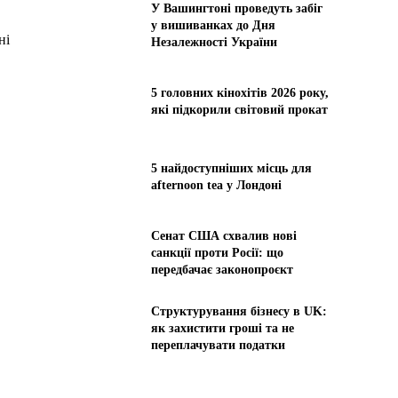
У Вашингтоні проведуть забіг
у вишиванках до Дня
ні
Незалежності України
5 головних кінохітів 2026 року,
які підкорили світовий прокат
5 найдоступніших місць для
afternoon tea у Лондоні
Сенат США схвалив нові
санкції проти Росії: що
передбачає законопроєкт
Структурування бізнесу в UK:
як захистити гроші та не
переплачувати податки