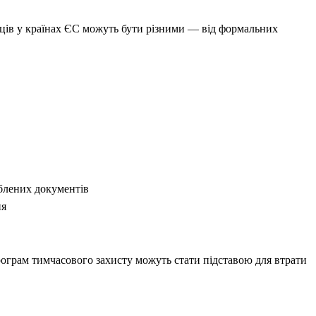
мців у країнах ЄС можуть бути різними — від формальних
блених документів
ня
ограм тимчасового захисту можуть стати підставою для втрати