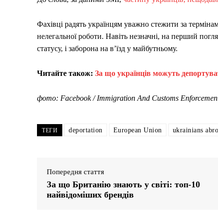
Фахівці радять українцям уважно стежити за терміна
нелегальної роботи. Навіть незначні, на перший погл
статусу, і заборона на в’їзд у майбутньому.
Читайте також:
За що українців можуть депортув
фото: Facebook / Immigration And Customs Enforcemen
deportation
European Union
ukrainians abr
ТЕГИ
Попередня стаття
За що Британію знають у світі: топ-10
найвідоміших брендів