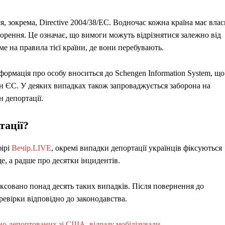
 зокрема, Directive 2004/38/EC. Водночас кожна країна має влас
ворення. Це означає, що вимоги можуть відрізнятися залежно від
 на правила тієї країни, де вони перебувають.
ормація про особу вноситься до Schengen Information System, що
н ЄС. У деяких випадках також запроваджується заборона на
 депортації.
тації?
фірі
Вечір.LIVE
, окремі випадки депортації українців фіксуються
е, а радше про десятки інцидентів.
ксовано понад десять таких випадків. Після повернення до
евірки відповідно до законодавства.
но депортованих зі США, відразу мобілізували.