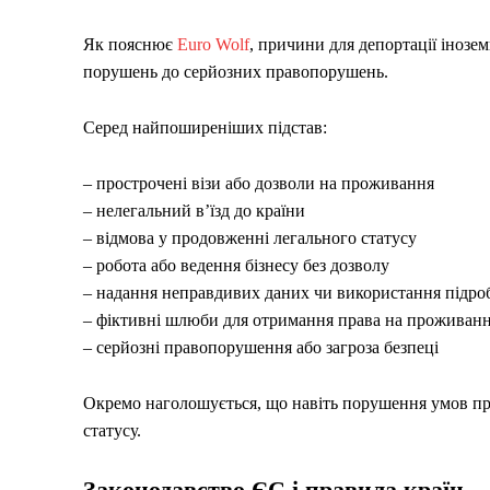
Як пояснює
Euro Wolf
, причини для депортації інозе
порушень до серйозних правопорушень.
Серед найпоширеніших підстав:
– прострочені візи або дозволи на проживання
– нелегальний в’їзд до країни
– відмова у продовженні легального статусу
– робота або ведення бізнесу без дозволу
– надання неправдивих даних чи використання підро
– фіктивні шлюби для отримання права на проживан
– серйозні правопорушення або загроза безпеці
Окремо наголошується, що навіть порушення умов пр
статусу.
Законодавство ЄС і правила країн