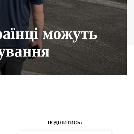
раїнці можуть
бування
ПОДІЛИТИСЬ: