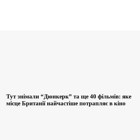
Тут знімали “Дюнкерк” та ще 40 фільмів: яке
місце Британії найчастіше потрапляє в кіно