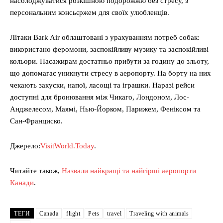
насолоджуватися розкішною подорожжю без стресу, з
персональним консьєржем для своїх улюбленців.
Літаки Bark Air облаштовані з урахуванням потреб собак:
використано феромони, заспокійливу музику та заспокійливі
кольори. Пасажирам достатньо прибути за годину до зльоту,
що допомагає уникнути стресу в аеропорту. На борту на них
чекають закуски, напої, ласощі та іграшки. Наразі рейси
доступні для бронювання між Чикаго, Лондоном, Лос-
Анджелесом, Маямі, Нью-Йорком, Парижем, Феніксом та
Сан-Франциско.
Джерело:
VisitWorld.Today
.
Читайте також,
Назвали найкращі та найгірші аеропорти
Канади
.
ТЕГИ
Canada
flight
Pets
travel
Traveling with animals