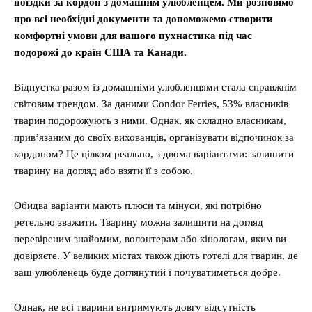
поїздки за кордон з домашнім улюбленцем. Ми розповімо
про всі необхідні документи та допоможемо створити
комфортні умови для вашого пухнастика під час
подорожі до країн США та Канади.
Відпустка разом із домашніми улюбленцями стала справжнім
світовим трендом. За даними Condor Ferries, 53% власників
тварин подорожують з ними. Однак, як складно власникам,
прив’язаним до своїх вихованців, організувати відпочинок за
кордоном? Це цілком реально, з двома варіантами: залишити
тварину на догляд або взяти її з собою.
Обидва варіанти мають плюси та мінуси, які потрібно
ретельно зважити. Тварину можна залишити на догляд
перевіреним знайомим, волонтерам або кінологам, яким ви
довіряєте. У великих містах також діють готелі для тварин, де
ваш улюбленець буде доглянутий і почуватиметься добре.
Однак, не всі тварини витримують довгу відсутність