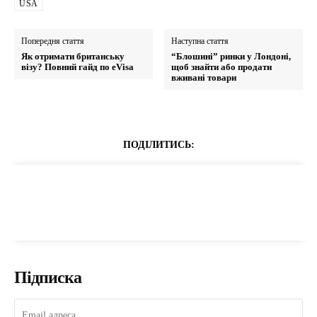
USA
Попередня стаття
Наступна стаття
Як отримати британську
“Блошині” ринки у Лондоні,
візу? Повний гайд по eVisa
щоб знайти або продати
вживані товари
ПОДІЛИТИСЬ:
Підписка