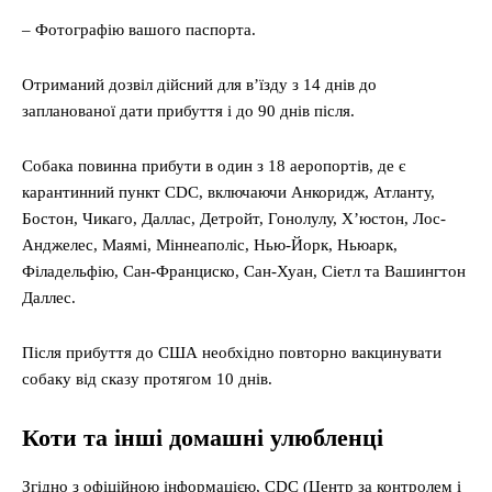
– Фотографію вашого паспорта.
Отриманий дозвіл дійсний для в’їзду з 14 днів до
запланованої дати прибуття і до 90 днів після.
Собака повинна прибути в один з 18 аеропортів, де є
карантинний пункт CDC, включаючи Анкоридж, Атланту,
Бостон, Чикаго, Даллас, Детройт, Гонолулу, Х’юстон, Лос-
Анджелес, Маямі, Міннеаполіс, Нью-Йорк, Ньюарк,
Філадельфію, Сан-Франциско, Сан-Хуан, Сіетл та Вашингтон
Даллес.
Після прибуття до США необхідно повторно вакцинувати
собаку від сказу протягом 10 днів.
Коти та інші домашні улюбленці
Згідно з офіційною інформацією, CDC (Центр за контролем і