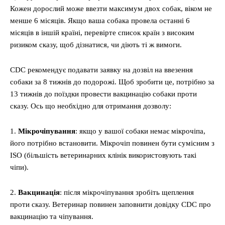
Кожен дорослий може ввезти максимум двох собак, віком не
менше 6 місяців. Якщо ваша собака провела останні 6
місяців в іншій країні, перевірте список країн з високим
ризиком сказу, щоб дізнатися, чи діють ті ж вимоги.
CDC рекомендує подавати заявку на дозвіл на ввезення
собаки за 8 тижнів до подорожі. Щоб зробити це, потрібно за
13 тижнів до поїздки провести вакцинацію собаки проти
сказу. Ось що необхідно для отримання дозволу:
1.
Мікрочіпування
: якщо у вашої собаки немає мікрочіпа,
його потрібно встановити. Мікрочіп повинен бути сумісним з
ISO (більшість ветеринарних клінік використовують такі
чіпи).
2.
Вакцинація
: після мікрочіпування зробіть щеплення
проти сказу. Ветеринар повинен заповнити довідку CDC про
вакцинацію та чіпування.