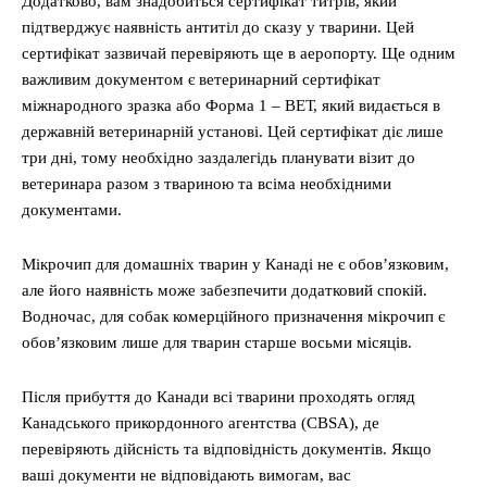
Додатково, вам знадобиться сертифікат титрів, який
підтверджує наявність антитіл до сказу у тварини. Цей
сертифікат зазвичай перевіряють ще в аеропорту. Ще одним
важливим документом є ветеринарний сертифікат
міжнародного зразка або Форма 1 – ВЕТ, який видається в
державній ветеринарній установі. Цей сертифікат діє лише
три дні, тому необхідно заздалегідь планувати візит до
ветеринара разом з твариною та всіма необхідними
документами.
Мікрочип для домашніх тварин у Канаді не є обов’язковим,
але його наявність може забезпечити додатковий спокій.
Водночас, для собак комерційного призначення мікрочип є
обов’язковим лише для тварин старше восьми місяців.
Після прибуття до Канади всі тварини проходять огляд
Канадського прикордонного агентства (CBSA), де
перевіряють дійсність та відповідність документів. Якщо
ваші документи не відповідають вимогам, вас