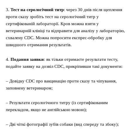
3.
Тест на серологічний титр
: через 30 днів після щеплення
проти сказу зробіть тест на серологічний титр у
сертифікованій лабораторії. Кров можна взяти у
ветеринарній клініці та відправити для аналізу у лабораторію,
схвалену CDC. Можна попросити експрес-обробку для
швидшого отримання результатів.
4.
Подання заявки
: як тільки отримаєте результати тесту,
подайте заявку на дозвіл CDC, прикріпивши такі документи:
– Довідку CDC про вакцинацію проти сказу та чіпування,
заповнену ветеринаром;
– Результати серологічного титру (із сертифікованим
перекладом, якщо не англійською мовою);
– Дві чіткі фотографії зубів собаки (вид спереду та збоку);