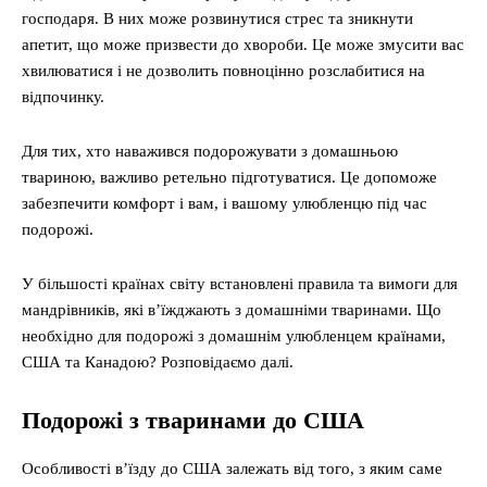
господаря. В них може розвинутися стрес та зникнути
апетит, що може призвести до хвороби. Це може змусити вас
хвилюватися і не дозволить повноцінно розслабитися на
відпочинку.
Для тих, хто наважився подорожувати з домашньою
твариною, важливо ретельно підготуватися. Це допоможе
забезпечити комфорт і вам, і вашому улюбленцю під час
подорожі.
У більшості країнах світу встановлені правила та вимоги для
мандрівників, які вʼїжджають з домашніми тваринами. Що
необхідно для подорожі з домашнім улюбленцем країнами,
США та Канадою? Розповідаємо далі.
Подорожі з тваринами до США
Особливості в’їзду до США залежать від того, з яким саме