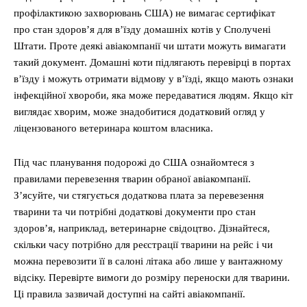
профілактикою захворювань США) не вимагає сертифікат
про стан здоров’я для в’їзду домашніх котів у Сполучені
Штати. Проте деякі авіакомпанії чи штати можуть вимагати
такий документ. Домашні коти підлягають перевірці в портах
в’їзду і можуть отримати відмову у в’їзді, якщо мають ознаки
інфекційної хвороби, яка може передаватися людям. Якщо кіт
виглядає хворим, може знадобитися додатковий огляд у
ліцензованого ветеринара коштом власника.
Під час планування подорожі до США ознайомтеся з
правилами перевезення тварин обраної авіакомпанії.
З’ясуйте, чи стягується додаткова плата за перевезення
тварини та чи потрібні додаткові документи про стан
здоров’я, наприклад, ветеринарне свідоцтво. Дізнайтеся,
скільки часу потрібно для реєстрації тварини на рейс і чи
можна перевозити її в салоні літака або лише у вантажному
відсіку. Перевірте вимоги до розміру переноски для тварини.
Ці правила зазвичай доступні на сайті авіакомпанії.