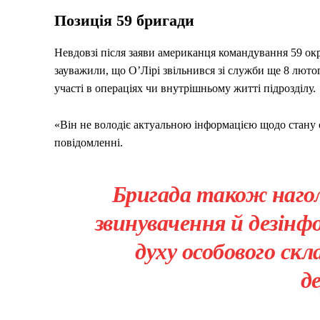
Позиція 59 бригади
Невдовзі після заяви американця командування 59 ок
зауважили, що О’Лірі звільнився зі служби ще 8 люто
участі в операціях чи внутрішньому житті підрозділу.
«Він не володіє актуальною інформацією щодо стану с
повідомленні.
Бригада також нагол
звинувачення й дезін
духу особового ск
д