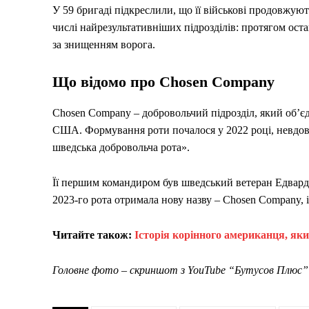
У 59 бригаді підкреслили, що її військові продовжую
числі найрезультативніших підрозділів: протягом ост
за знищенням ворога.
Що відомо про Chosen Company
Chosen Company – добровольчий підрозділ, який об’єдн
США. Формування роти почалося у 2022 році, невдов
шведська добровольча рота».
Її першим командиром був шведський ветеран Едвард 
2023-го рота отримала нову назву – Chosen Company, 
Читайте також:
Історія корінного американця, яки
Головне фото – cкриншот з YouTube “Бутусов Плюс”