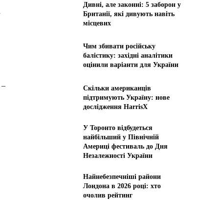
Дивні, але законні: 5 заборон у
а
Британії, які дивують навіть
місцевих
Чим збивати російську
балістику: західні аналітики
оцінили варіанти для України
 –
Скільки американців
підтримують Україну: нове
дослідження HarrisX
У Торонто відбудеться
найбільший у Північній
Америці фестиваль до Дня
Незалежності України
Найнебезпечніші райони
Лондона в 2026 році: хто
очолив рейтинг