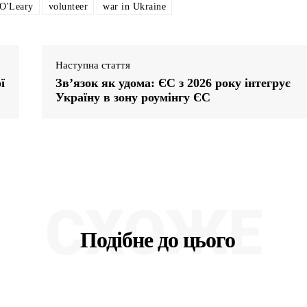
O'Leary
volunteer
war in Ukraine
Наступна стаття
ї
Зв’язок як удома: ЄС з 2026 року інтегрує
Україну в зону роумінгу ЄС
СХОЖЕ
Подібне до цього