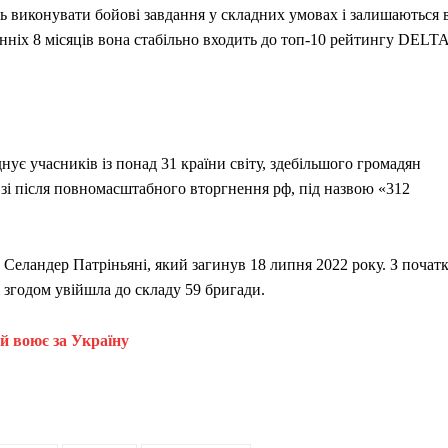
ть виконувати бойові завдання у складних умовах і залишаються 
анніх 8 місяців вона стабільно входить до топ-10 рейтингу DELT
ує учасників із понад 31 країни світу, здебільшого громадян
зі після повномасштабного вторгнення рф, під назвою «312
Селандер Патріньяні, який загинув 18 липня 2022 року. З почат
і згодом увійшла до складу 59 бригади.
й воює за Україну