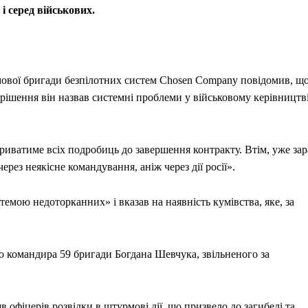
і серед військових.
рмової бригади безпілотних систем Chosen Company повідомив, щ
 рішення він назвав системні проблеми у військовому керівництв
риватиме всіх подробиць до завершення контракту. Втім, уже зар
рез неякісне командування, аніж через дії росії».
емою недоторканних» і вказав на наявність кумівства, яке, за
 командира 59 бригади Богдана Шевчука, звільненого за
в офіцерів розвідки в штурмові дії, що призвело до загибелі та