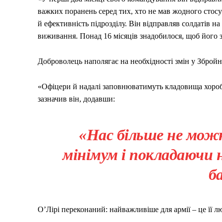
важких поранень серед тих, хто не мав жодного стосу
й ефективність підрозділу. Він відправляв солдатів на
виживання. Понад 16 місяців знадобилося, щоб його з
Доброволець наполягає на необхідності змін у Збройн
«Офіцери й надалі заповнюватимуть кладовища хороб
зазначив він, додавши:
«Нас більше не можн
мінімум і покладаючи 
б
О’Лірі переконаний: найважливіше для армії – це її л