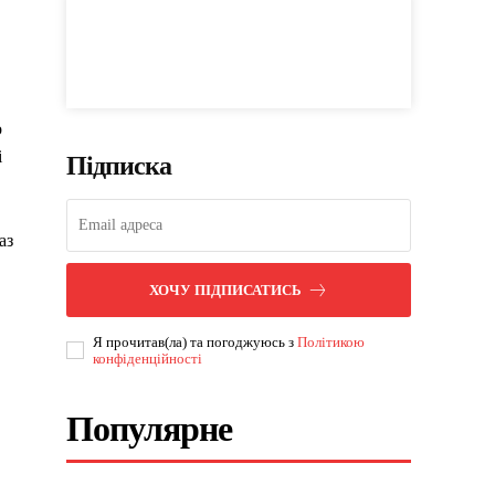
о
і
Підписка
аз
ХОЧУ ПІДПИСАТИСЬ
Я прочитав(ла) та погоджуюсь з
Політикою
конфіденційності
Популярне