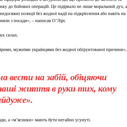
нку до бойових операцій. Це підірвало не лише моральний дух, 
 недосяжні позиції без жодної надії на підкріплення або навіть на
няли з посади», – написав О’Лірі.
их силах.
рими, мужніми українцями без жодної обґрунтованої причини»,
а вести на забій, обіцяючи
наші життя в руки тих, кому
айдуже».
юди, а «м’ясники» мають бути негайно усунуті.