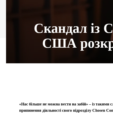
Скандал із 
США розкр
«Нас більше не можна вести на забій» – із такими
припинення діяльності свого підрозділу Chosen Co