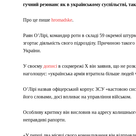
гучний резонанс як в українському суспільстві, так 
Про це пише
hromadske
.
Раян О’Лірі, командир роти в складі 59 окремої шту
згортає діяльність свого підрозділу. Причиною такого
України.
У своєму
дописі
в соцмережі Х він заявив, що не розк
наголошує: «українська армія втратила більше людей че
О’Лірі назвав офіцерський корпус ЗСУ «кастовою сист
його словами, досі впливає на управління військом.
Особливу критику він висловив на адресу колишнього
неправдиві рапорти.
«У перші два місяці свого командування він відправля