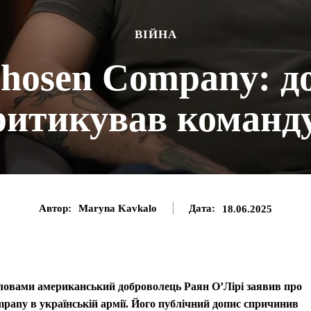
ВІЙНА
Chosen Company: до
итикував команд
Автор:
Maryna Kavkalo
Дата:
18.06.2025
 словами американський доброволець Раян О’Лірі заявив про
mpany в українській армії. Його публічний допис спричинив