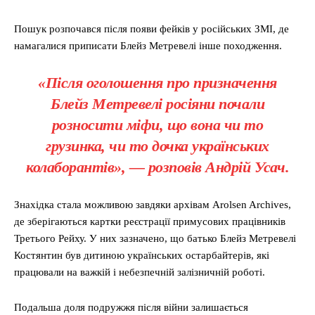
Пошук розпочався після появи фейків у російських ЗМІ, де
намагалися приписати Блейз Метревелі інше походження.
«Після оголошення про призначення
Блейз Метревелі росіяни почали
розносити міфи, що вона чи то
грузинка, чи то дочка українських
колаборантів», — розповів Андрій Усач.
Знахідка стала можливою завдяки архівам Arolsen Archives,
де зберігаються картки реєстрації примусових працівників
Третього Рейху. У них зазначено, що батько Блейз Метревелі
Костянтин був дитиною українських остарбайтерів, які
працювали на важкій і небезпечній залізничній роботі.
Подальша доля подружжя після війни залишається