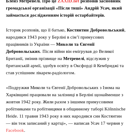
Блейз Метревелі. Про це
ZAXID.net
розповів засновник
громадської організації «Після тиші» Андрій Усач, який
займається дослідженням історій остарбайтерів.
Історик розповів, що її батько,
Костянтин Добровольський
,
народився 1943 року у Берліні в сім’ї примусових
працівників із України —
Миколи та Євгенії
Добровольських
. Після війни він емігрував до Великої
Британії, змінив прізвище на
Метревелі
, відслужив у
британській армії, здобув освіту в Оксфорді й Кембриджі та
став успішним лікарем-радіологом.
«Подружжя Миколи та Євгенії Добровольських з Ізюма на
Харківщині працювали на залізниці в Берліні щонайменше з
жовтня 1942 року. Жили разом з іншими примусовими
робітниками та робітницями в общинному таборі Kölnnische
Heide. 11 травня 1943 року в них народився син Костянтин
— він теж записаний у картці», — написав Усач 17 червня у
Facebook
.