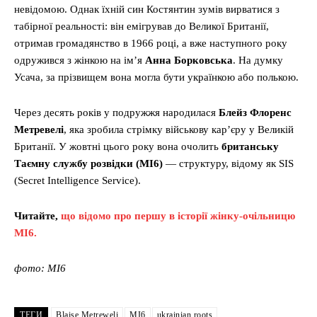
невідомою. Однак їхній син Костянтин зумів вирватися з
табірної реальності: він емігрував до Великої Британії,
отримав громадянство в 1966 році, а вже наступного року
одружився з жінкою на ім’я
Анна Борковська
. На думку
Усача, за прізвищем вона могла бути українкою або полькою.
Через десять років у подружжя народилася
Блейз Флоренс
Метревелі
, яка зробила стрімку військову кар’єру у Великій
Британії. У жовтні цього року вона очолить
британську
Таємну службу розвідки (MI6)
— структуру, відому як SIS
(Secret Intelligence Service).
Читайте,
що відомо про першу в історії жінку-очільницю
МІ6.
фото: MI6
ТЕГИ
Blaise Metreweli
MI6
ukrainian roots