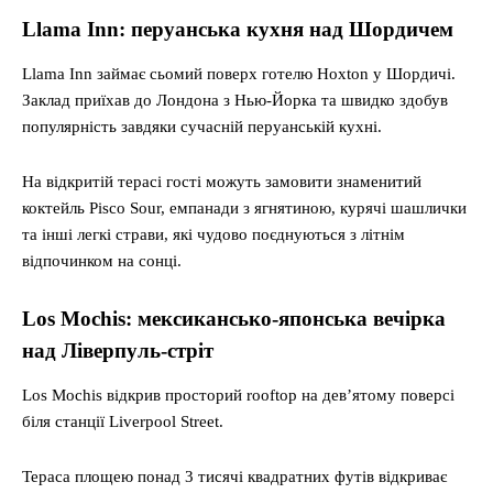
Llama Inn: перуанська кухня над Шордичем
Llama Inn займає сьомий поверх готелю Hoxton у Шордичі.
Заклад приїхав до Лондона з Нью-Йорка та швидко здобув
популярність завдяки сучасній перуанській кухні.
На відкритій терасі гості можуть замовити знаменитий
коктейль Pisco Sour, емпанади з ягнятиною, курячі шашлички
та інші легкі страви, які чудово поєднуються з літнім
відпочинком на сонці.
Los Mochis: мексикансько-японська вечірка
над Ліверпуль-стріт
Los Mochis відкрив просторий rooftop на дев’ятому поверсі
біля станції Liverpool Street.
Тераса площею понад 3 тисячі квадратних футів відкриває