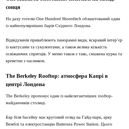
сонця
На даху готелю One Hundred Shoreditch облаштований один
із найпопулярніших барів Східного Лондона.
Відвідувачів приваблюють панорамні види, яскравий інтер’єр
із кактусами та сукулентами, а також велика кількість
освіжаючих спритців. У меню також є тако, смажена курка та
креветки з часником.
The Berkeley Rooftop: атмосфера Капрі в
центрі Лондона
The Berkeley пропонує один із найелегантніших rooftop-
майданчиків столиці.
Бар біля басейну має круговий огляд на Гайд-парк, арку
Вемблі та електростанцію Battersea Power Station. Цього