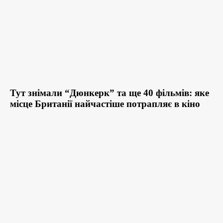
Тут знімали “Дюнкерк” та ще 40 фільмів: яке
місце Британії найчастіше потрапляє в кіно