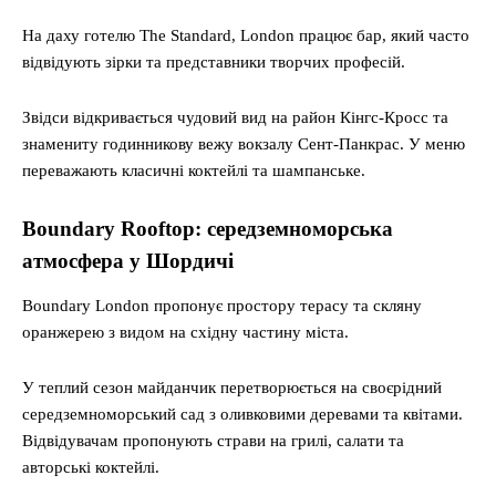
На даху готелю The Standard, London працює бар, який часто
відвідують зірки та представники творчих професій.
Звідси відкривається чудовий вид на район Кінгс-Кросс та
знамениту годинникову вежу вокзалу Сент-Панкрас. У меню
переважають класичні коктейлі та шампанське.
Boundary Rooftop: середземноморська
атмосфера у Шордичі
Boundary London пропонує простору терасу та скляну
оранжерею з видом на східну частину міста.
У теплий сезон майданчик перетворюється на своєрідний
середземноморський сад з оливковими деревами та квітами.
Відвідувачам пропонують страви на грилі, салати та
авторські коктейлі.