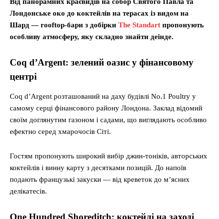
Від панорамних краєвидів на собор Святого Павла та
Лондонське око до коктейлів на терасах із видом на
Шард — rooftop-бари з добірки
Тhe Standart
пропонують
особливу атмосферу, яку складно знайти деінде.
Coq d’Argent: зелений оазис у фінансовому
центрі
Coq d’Argent розташований на даху будівлі No.1 Poultry у
самому серці фінансового району Лондона. Заклад відомий
своїм доглянутим газоном і садами, що виглядають особливо
ефектно серед хмарочосів Сіті.
Гостям пропонують широкий вибір джин-тоніків, авторських
коктейлів і винну карту з десятками позицій. До напоїв
подають французькі закуски — від креветок до м’ясних
делікатесів.
One Hundred Shoreditch: коктейлі на заході