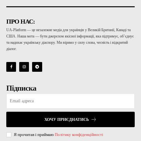
ПРО НАС:
UA-Platform — це незалежне медіа для українців у Великій Британії, Канаді та
США. Наша мета — бути джерелом якісної інформації, яка підтримує, об’єднує
та надихає українську діаспору. Ми віримо у силу слова, чесність і відкритий
діалог.
Підписка
ХОЧУ ПРИЄДНАТИСЬ
Я прочитав і приймаю
Політику конфіденційності