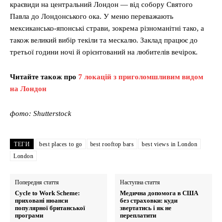
краєвиди на центральний Лондон — від собору Святого
Павла до Лондонського ока. У меню переважають
мексикансько-японські страви, зокрема різноманітні тако, а
також великий вибір текіли та мескалю. Заклад працює до
третьої години ночі й орієнтований на любителів вечірок.
Читайте також про
7 локацій з приголомшливим видом
на Лондон
фото: Shutterstock
ТЕГИ
best places to go
best rooftop bars
best views in London
London
Попередня стаття
Наступна стаття
Cycle to Work Scheme:
Медична допомога в США
приховані нюанси
без страховки: куди
популярної британської
звертатись і як не
програми
переплатити