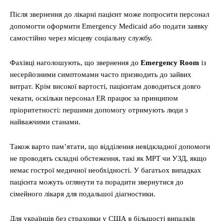
Після звернення до лікарні пацієнт може попросити персонал
допомогти оформити Emergency Medicaid або подати заявку
самостійно через місцеву соціальну службу.
Фахівці наголошують, що звернення до
Emergency Room
із
несерйозними симптомами часто призводить до зайвих
витрат. Крім високої вартості, пацієнтам доводиться довго
чекати, оскільки персонал ER працює за принципом
пріоритетності: першими допомогу отримують люди з
найважчими станами.
Також варто пам’ятати, що відділення невідкладної допомоги
не проводять складні обстеження, такі як МРТ чи УЗД, якщо
немає гострої медичної необхідності. У багатьох випадках
пацієнта можуть оглянути та порадити звернутися до
сімейного лікаря для подальшої діагностики.
Для українців без страховки у США в більшості випадків