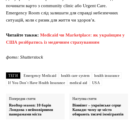
починати варто з community clinic або Urgent Care.
Emergency Room слід залишати для справді небезпечних
ситуацій, коли є ризик для життя чи здоров’я.
Читайте також:
Medicaid чи Marketplace: як українцям у
США розібратись із медичним страхуванням
фото: Shutterstock
ТЕГИ
Emergency Medicaid
health care system
health insurance
If You Don`t Have Health Insurance
medical aid
USA
Попередня стаття
Наступна стаття
Rooftop season: 10 барів
Вінніпег – українське серце
Лондона з неймовірними
Канади: чому це місто
панорамами міста
обирають тисячі іммігрантів