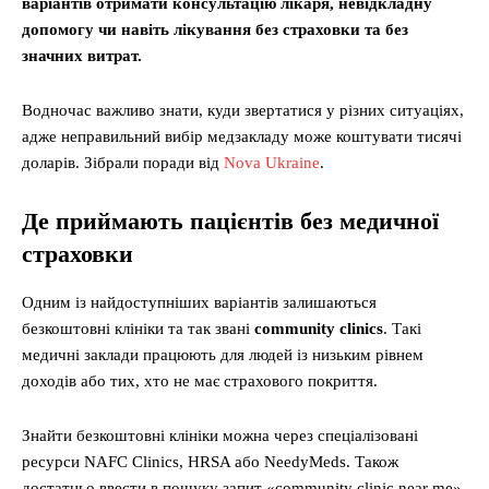
варіантів отримати консультацію лікаря, невідкладну
допомогу чи навіть лікування без страховки та без
значних витрат.
Водночас важливо знати, куди звертатися у різних ситуаціях,
адже неправильний вибір медзакладу може коштувати тисячі
доларів. Зібрали поради від
Nova Ukraine
.
Де приймають пацієнтів без медичної
страховки
Одним із найдоступніших варіантів залишаються
безкоштовні клініки та так звані
community clinics
. Такі
медичні заклади працюють для людей із низьким рівнем
доходів або тих, хто не має страхового покриття.
Знайти безкоштовні клініки можна через спеціалізовані
ресурси NAFC Clinics, HRSA або NeedyMeds. Також
достатньо ввести в пошуку запит «community clinic near me».