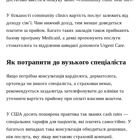
У більшості community clinics вартість послуг залежить від
доходу сім’ї. Чим нижчий дохід, тим менше доведеться
платити за прийом. Багато таких закладів також приймають
базову програму Medicaid, а деякі пропонують послуги
стоматолога та відділення швидкої допомоги Urgent Care.
Як потрапити до вузького спеціаліста
Якщо потрібна консультація кардіолога, дерматолога,
ортопеда чи іншого спеціаліста, а страховки немає,
рекомендується заздалегідь зателефонувати до клініки та
уточнити вартість прийому при оплаті власним коштом.
У США досить поширена практика так званих cash rates —
спеціальних тарифів для пацієнтів, які платять самостійно. У
багатьох випадках така консультація обходиться дешевше,
ніж послуга, яку лікар виставляє страховій компанії.