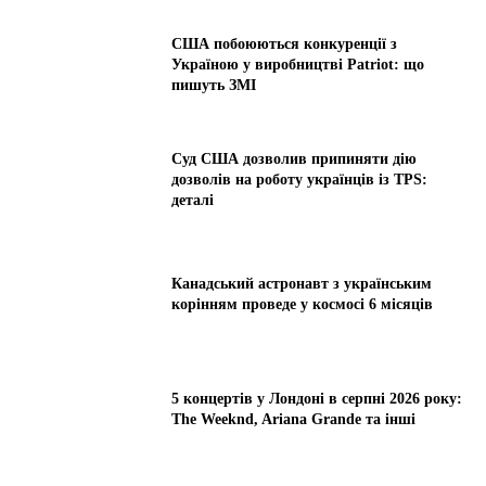
США побоюються конкуренції з
Україною у виробництві Patriot: що
пишуть ЗМІ
Суд США дозволив припиняти дію
дозволів на роботу українців із TPS:
деталі
Канадський астронавт з українським
корінням проведе у космосі 6 місяців
5 концертів у Лондоні в серпні 2026 року:
The Weeknd, Ariana Grande та інші