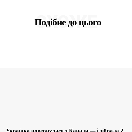
СХОЖЕ
Подібне до цього
Українка повернулася з Канади — і зібрала 2