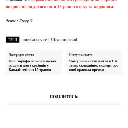
вперше після досягнення 18-річного віку за кордоном
.
фото: Freepik
ТЕГИ
consular service
Ukrainian abroad
Попередня стаття
Наступна стаття
Нові тарифи на консульські
Чому винайняти житло в UK
послуги для українців у
тепер складніше: експерт про
Канаді: зміни з 15 травня
нові правила оренди
ПОДІЛИТИСЬ: