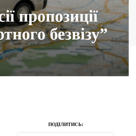
ії пропозиції
тного безвізу”
ПОДІЛИТИСЬ: