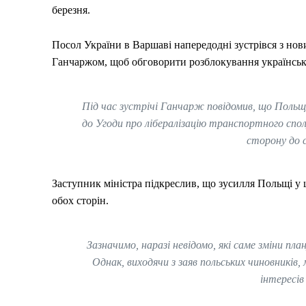
березня.
Посол України в Варшаві напередодні зустрівся з но
Ганчаржом, щоб обговорити розблокування українськ
Під час зустрічі Ганчарж повідомив, що Польщ
до Угоди про лібералізацію транспортного спо
сторону до с
Заступник міністра підкреслив, що зусилля Польщі у
обох сторін.
Зазначимо, наразі невідомо, які саме зміни п
Однак, виходячи з заяв польських чиновникі
інтересів