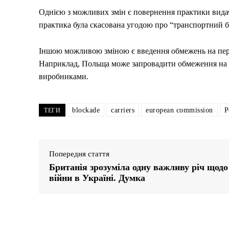
Однією з можливих змін є повернення практики видач
практика була скасована угодою про “транспортний без
Іншою можливою зміною є введення обмежень на пере
Наприклад, Польща може запровадити обмеження на п
виробниками.
blockade
carriers
european commission
P
ТЕГИ
Попередня стаття
Британія зрозуміла одну важливу річ щодо
війни в Україні. Думка