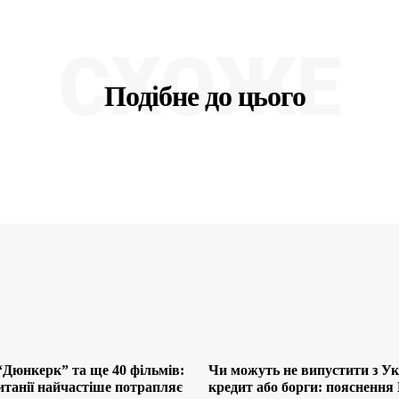
СХОЖЕ
Подібне до цього
“Дюнкерк” та ще 40 фільмів:
Чи можуть не випустити з Ук
итанії найчастіше потрапляє
кредит або борги: поясненн