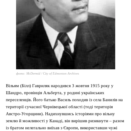
фото: McDermid / City of Edmonton Archives
Вільям (Білл) Гавриляк народився 3 жовтня 1915 року у
Шандро, провінція Альберта, у родині українських
переселенців. Його батько Василь походив із села Банилів на
території сучасної Чернівецької області (тоді територія
Австро-Угорщини). Надихнувшись історіями про вільну
землю й можливості у Канаді, він вирішив ризикнути – разом
із братом нелегально виїхав з Європи, використавши чужі