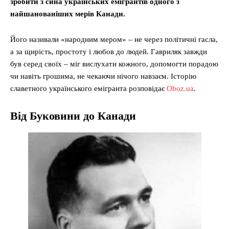
зробити з сина українських емігрантів одного з
найшанованіших мерів Канади.
Його називали «народним мером» – не через політичні гасла,
а за щирість, простоту і любов до людей. Гавриляк завжди
був серед своїх – міг вислухати кожного, допомогти порадою
чи навіть грошима, не чекаючи нічого навзаєм. Історію
славетного українського емігранта розповідає
Oboz.ua
.
Від Буковини до Канади