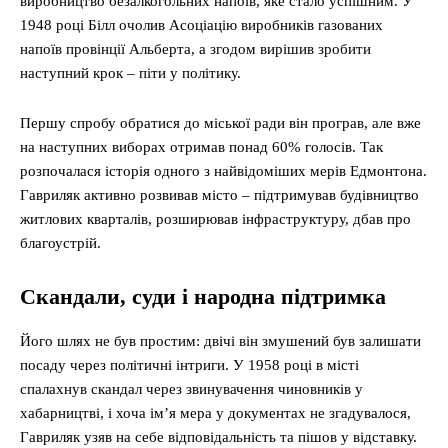
виробництво безалкогольних напоїв, яке стало успішним. У
1948 році Білл очолив Асоціацію виробників газованих
напоїв провінції Альберта, а згодом вирішив зробити
наступний крок – піти у політику.
Першу спробу обратися до міської ради він програв, але вже
на наступних виборах отримав понад 60% голосів. Так
розпочалася історія одного з найвідоміших мерів Едмонтона.
Гавриляк активно розвивав місто – підтримував будівництво
житлових кварталів, розширював інфраструктуру, дбав про
благоустрій.
Скандали, суди і народна підтримка
Його шлях не був простим: двічі він змушений був залишати
посаду через політичні інтриги. У 1958 році в місті
спалахнув скандал через звинувачення чиновників у
хабарництві, і хоча ім’я мера у документах не згадувалося,
Гавриляк узяв на себе відповідальність та пішов у відставку.