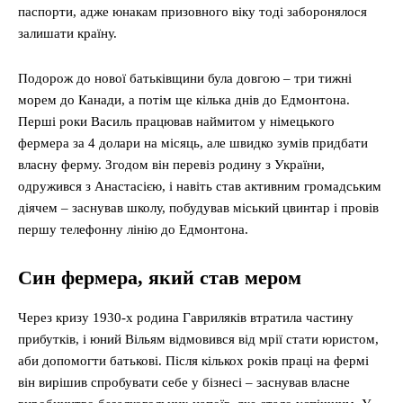
паспорти, адже юнакам призовного віку тоді заборонялося
залишати країну.
Подорож до нової батьківщини була довгою – три тижні
морем до Канади, а потім ще кілька днів до Едмонтона.
Перші роки Василь працював наймитом у німецького
фермера за 4 долари на місяць, але швидко зумів придбати
власну ферму. Згодом він перевіз родину з України,
одружився з Анастасією, і навіть став активним громадським
діячем – заснував школу, побудував міський цвинтар і провів
першу телефонну лінію до Едмонтона.
Син фермера, який став мером
Через кризу 1930-х родина Гавриляків втратила частину
прибутків, і юний Вільям відмовився від мрії стати юристом,
аби допомогти батькові. Після кількох років праці на фермі
він вирішив спробувати себе у бізнесі – заснував власне