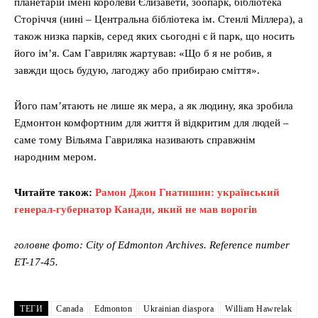
планетарій імені королеви Єлизавети, зоопарк, бібліотека
Сторіччя (нині – Центральна бібліотека ім. Стенлі Міллера), а
також низка парків, серед яких сьогодні є й парк, що носить
його ім’я. Сам Гавриляк жартував: «Що б я не робив, я
завжди щось будую, лагоджу або прибираю сміття».
Його пам’ятають не лише як мера, а як людину, яка зробила
Едмонтон комфортним для життя й відкритим для людей –
саме тому Вільяма Гавриляка називають справжнім
народним мером.
Читайте також:
Рамон Джон Гнатишин: український
генерал-губернатор Канади, який не мав ворогів
головне фото: City of Edmonton Archives. Reference number
ET-17-45.
ТЕГИ
Canada
Edmonton
Ukrainian diaspora
William Hawrelak