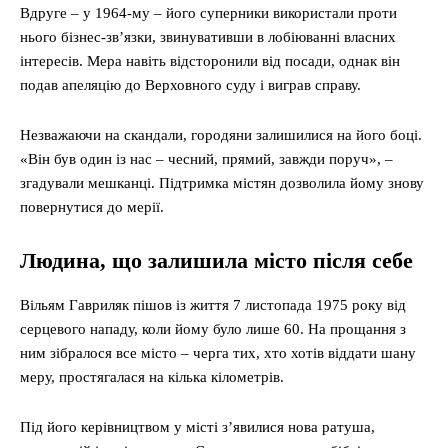
Вдруге – у 1964-му – його суперники використали проти
нього бізнес-зв’язки, звинувативши в лобіюванні власних
інтересів. Мера навіть відсторонили від посади, однак він
подав апеляцію до Верховного суду і виграв справу.
Незважаючи на скандали, городяни залишилися на його боці.
«Він був один із нас – чесний, прямий, завжди поруч», –
згадували мешканці. Підтримка містян дозволила йому знову
повернутися до мерії.
Людина, що залишила місто після себе
Вільям Гавриляк пішов із життя 7 листопада 1975 року від
серцевого нападу, коли йому було лише 60. На прощання з
ним зібралося все місто – черга тих, хто хотів віддати шану
меру, простягалася на кілька кілометрів.
Під його керівництвом у місті з’явилися нова ратуша,