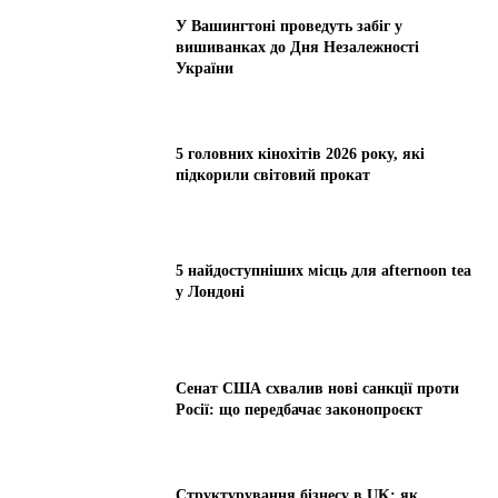
У Вашингтоні проведуть забіг у
вишиванках до Дня Незалежності
України
5 головних кінохітів 2026 року, які
підкорили світовий прокат
5 найдоступніших місць для afternoon tea
у Лондоні
Сенат США схвалив нові санкції проти
Росії: що передбачає законопроєкт
Структурування бізнесу в UK: як