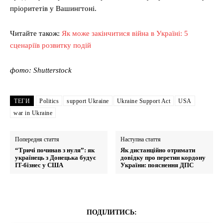
пріоритетів у Вашингтоні.
Читайте також:
Як може закінчитися війна в Україні: 5
сценаріїв розвитку подій
фото: Shutterstock
ТЕГИ
Politics
support Ukraine
Ukraine Support Act
USA
war in Ukraine
Попередня стаття
Наступна стаття
“Тричі починав з нуля”: як
Як дистанційно отримати
українець з Донецька будує
довідку про перетин кордону
IT-бізнес у США
України: пояснення ДПС
ПОДІЛИТИСЬ: