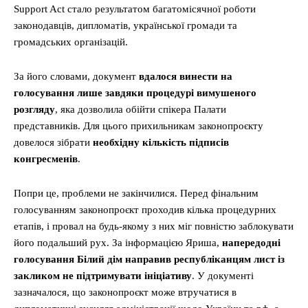
Support Act стало результатом багатомісячної роботи
законодавців, дипломатів, української громади та
громадських організацій.
За його словами, документ
вдалося винести на
голосування лише завдяки процедурі вимушеного
розгляду
, яка дозволила обійти спікера Палати
представників. Для цього прихильникам законопроєкту
довелося зібрати
необхідну кількість підписів
конгресменів
.
Попри це, проблеми не закінчилися. Перед фінальним
голосуванням законопроєкт проходив кілька процедурних
етапів, і провал на будь-якому з них міг повністю заблокувати
його подальший рух. За інформацією Яриша,
напередодні
голосування Білий дім направив республіканцям лист із
закликом не підтримувати ініціативу
. У документі
зазначалося, що законопроєкт може втручатися в