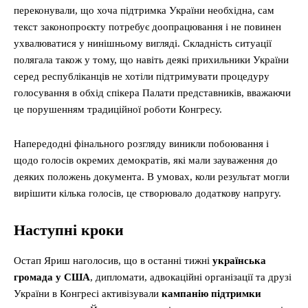
переконували, що хоча підтримка України необхідна, сам
текст законопроєкту потребує доопрацювання і не повинен
ухвалюватися у нинішньому вигляді. Складність ситуації
полягала також у тому, що навіть деякі прихильники України
серед республіканців не хотіли підтримувати процедуру
голосування в обхід спікера Палати представників, вважаючи
це порушенням традиційної роботи Конгресу.
Напередодні фінального розгляду виникли побоювання і
щодо голосів окремих демократів, які мали зауваження до
деяких положень документа. В умовах, коли результат могли
вирішити кілька голосів, це створювало додаткову напругу.
Наступні кроки
Остап Яриш наголосив, що в останні тижні
українська
громада у США
, дипломати, адвокаційні організації та друзі
України в Конгресі активізували
кампанію підтримки