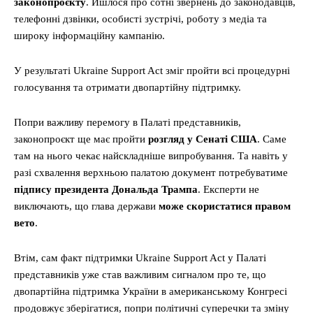
законопроєкту
. Йшлося про сотні звернень до законодавців,
телефонні дзвінки, особисті зустрічі, роботу з медіа та
широку інформаційну кампанію.
У результаті Ukraine Support Act зміг пройти всі процедурні
голосування та отримати двопартійну підтримку.
Попри важливу перемогу в Палаті представників,
законопроєкт ще має пройти
розгляд у Сенаті США
. Саме
там на нього чекає найскладніше випробування. Та навіть у
разі схвалення верхньою палатою документ потребуватиме
підпису президента Дональда Трампа
. Експерти не
виключають, що глава держави
може скористатися правом
вето
.
Втім, сам факт підтримки Ukraine Support Act у Палаті
представників уже став важливим сигналом про те, що
двопартійна підтримка України в американському Конгресі
продовжує зберігатися, попри політичні суперечки та зміну