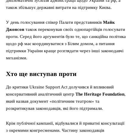
дипломатичні зусилля адміністрації щодо України та рф, а
також збільшує державні витрати на підтримку Києва.
У день голосування спікер Палати представників
Майк
Джонсон
також переконував своїх однопартійців голосувати
проти. Серед його аргументів було те, що санкційна політика
щодо рф має координуватися з Білим домом, а питання
підтримки України краще розглядати через інші законодавчі
механізми.
Хто ще виступав проти
До критики Ukraine Support Act долучився й впливовий
консервативний аналітичний центр
The Heritage Foundation
,
який назвав документ «політичним театром» та
розкритикував законодавців, які його підтримали.
Крім публічної кампанії, відбувалися й приватні консультації
з окремими конгресменами. Частину законодавців