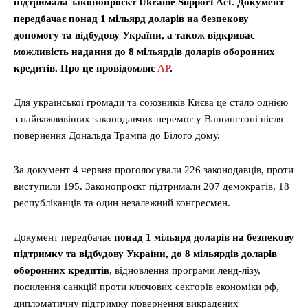
підтримала законопроєкт Ukraine Support Act. Документ
передбачає понад 1 мільярд доларів на безпекову
допомогу та відбудову України, а також відкриває
можливість надання до 8 мільярдів доларів оборонних
кредитів. Про це провідомляє
АР
.
Для української громади та союзників Києва це стало однією
з найважливіших законодавчих перемог у Вашингтоні після
повернення Дональда Трампа до Білого дому.
За документ 4 червня проголосували 226 законодавців, проти
виступили 195. Законопроєкт підтримали 207 демократів, 18
республіканців та один незалежний конгресмен.
Документ передбачає
понад 1 мільярд доларів на безпекову
підтримку та відбудову України, до 8 мільярдів доларів
оборонних кредитів
, відновлення програми ленд-лізу,
посилення санкцій проти ключових секторів економіки рф,
дипломатичну підтримку повернення викрадених