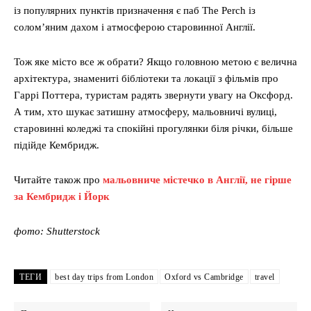
із популярних пунктів призначення є паб The Perch із
солом’яним дахом і атмосферою старовинної Англії.
Тож яке місто все ж обрати? Якщо головною метою є велична
архітектура, знамениті бібліотеки та локації з фільмів про
Гаррі Поттера, туристам радять звернути увагу на Оксфорд.
А тим, хто шукає затишну атмосферу, мальовничі вулиці,
старовинні коледжі та спокійні прогулянки біля річки, більше
підійде Кембридж.
Читайте також про
мальовниче містечко в Англії, не гірше
за Кембридж і Йорк
фото: Shutterstock
ТЕГИ
best day trips from London
Oxford vs Cambridge
travel