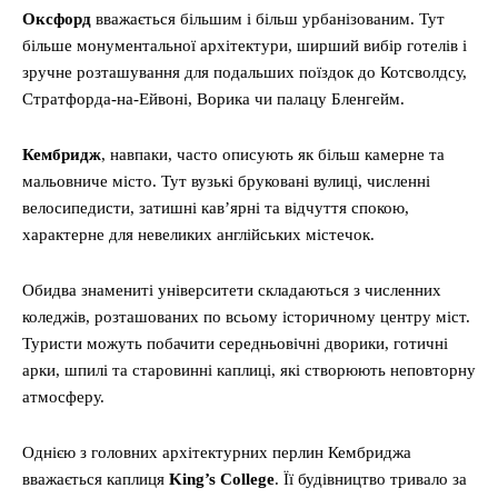
Оксфорд
вважається більшим і більш урбанізованим. Тут
більше монументальної архітектури, ширший вибір готелів і
зручне розташування для подальших поїздок до Котсволдсу,
Стратфорда-на-Ейвоні, Ворика чи палацу Бленгейм.
Кембридж
, навпаки, часто описують як більш камерне та
мальовниче місто. Тут вузькі бруковані вулиці, численні
велосипедисти, затишні кав’ярні та відчуття спокою,
характерне для невеликих англійських містечок.
Обидва знамениті університети складаються з численних
коледжів, розташованих по всьому історичному центру міст.
Туристи можуть побачити середньовічні дворики, готичні
арки, шпилі та старовинні каплиці, які створюють неповторну
атмосферу.
Однією з головних архітектурних перлин Кембриджа
вважається каплиця
King’s College
. Її будівництво тривало за