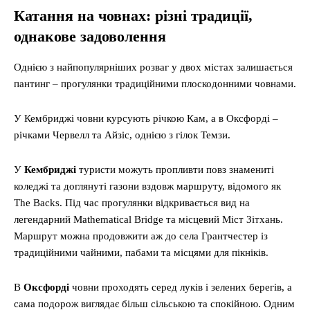
Катання на човнах: різні традиції,
однакове задоволення
Однією з найпопулярніших розваг у двох містах залишається
пантинг – прогулянки традиційними плоскодонними човнами.
У Кембриджі човни курсують річкою Кам, а в Оксфорді –
річками Червелл та Айзіс, однією з гілок Темзи.
У
Кембриджі
туристи можуть пропливти повз знамениті
коледжі та доглянуті газони вздовж маршруту, відомого як
The Backs. Під час прогулянки відкривається вид на
легендарний Mathematical Bridge та місцевий Міст Зітхань.
Маршрут можна продовжити аж до села Грантчестер із
традиційними чайними, пабами та місцями для пікніків.
В
Оксфорді
човни проходять серед луків і зелених берегів, а
сама подорож виглядає більш сільською та спокійною. Одним