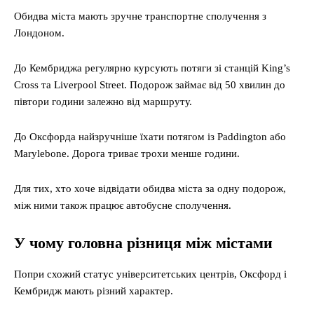
Обидва міста мають зручне транспортне сполучення з
Лондоном.
До Кембриджа регулярно курсують потяги зі станцій King’s
Cross та Liverpool Street. Подорож займає від 50 хвилин до
півтори години залежно від маршруту.
До Оксфорда найзручніше їхати потягом із Paddington або
Marylebone. Дорога триває трохи менше години.
Для тих, хто хоче відвідати обидва міста за одну подорож,
між ними також працює автобусне сполучення.
У чому головна різниця між містами
Попри схожий статус університетських центрів, Оксфорд і
Кембридж мають різний характер.