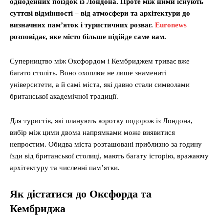
одноденних поїздок із Лондона. Проте між ними існують
суттєві відмінності – від атмосфери та архітектури до
визначних пам’яток і туристичних розваг.
Euronews
розповідає, яке місто більше підійде саме вам.
Суперництво між Оксфордом і Кембриджем триває вже
багато століть. Воно охоплює не лише знамениті
університети, а й самі міста, які давно стали символами
британської академічної традиції.
Для туристів, які планують коротку подорож із Лондона,
вибір між цими двома напрямками може виявитися
непростим. Обидва міста розташовані приблизно за годину
їзди від британської столиці, мають багату історію, вражаючу
архітектуру та численні пам’ятки.
Як дістатися до Оксфорда та
Кембриджа