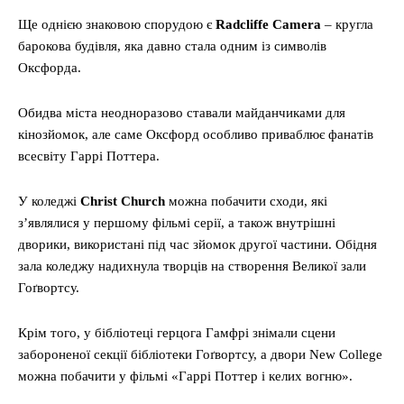
Ще однією знаковою спорудою є
Radcliffe Camera
– кругла
барокова будівля, яка давно стала одним із символів
Оксфорда.
Обидва міста неодноразово ставали майданчиками для
кінозйомок, але саме Оксфорд особливо приваблює фанатів
всесвіту Гаррі Поттера.
У коледжі
Christ Church
можна побачити сходи, які
з’являлися у першому фільмі серії, а також внутрішні
дворики, використані під час зйомок другої частини. Обідня
зала коледжу надихнула творців на створення Великої зали
Гоґвортсу.
Крім того, у бібліотеці герцога Гамфрі знімали сцени
забороненої секції бібліотеки Гоґвортсу, а двори New College
можна побачити у фільмі «Гаррі Поттер і келих вогню».