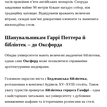
часів правління п’яти англійських монархів. Споруда
завдовжки майже 90 метрів більше нагадує собор, ніж
традиційну каплицю. Відвідувачів вражають величезні
вітражі, складні кам’яні декоративні елементи та знаменита
віялоподібна стеля.
Шанувальникам Гаррі Поттера й
бібліотек – до Оксфорда
Обидва університети мають величезні академічні бібліотеки,
однак саме
Оксфорд
може похвалитися справжніми
архітектурними шедеврами.
Головною окрасою міста є
Бодлеанська бібліотека
,
розташована в комплексі будівель XV–XVIII століть. Також
увагу туристів привертає
бібліотека герцога Гамфрі
– одна
з найстаріших читальних зал університету з дубовими
книжковими шафами та історичними розписами на стелі.