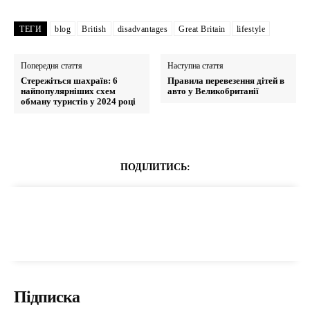
ТЕГИ
blog
British
disadvantages
Great Britain
lifestyle
Попередня стаття
Наступна стаття
Стережіться шахраїв: 6
Правила перевезення дітей в
найпопулярніших схем
авто у Великобританії
обману туристів у 2024 році
ПОДІЛИТИСЬ:
Підписка