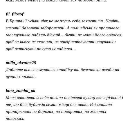
fil_filosof_
В Британії жінки ніяк не можуть себе захистити. Навіть
газовий балончик заборонений. А поліцейські як противага
ґвалтуванню радять дівчині – бігти, не мати довге волосся,
щоб за нього не схопили, не використовувати навушники
щоб встигнути почути нападника…
milla_ukraine25
Добавте вільне вживання канабісу та безхатьки всюди на
вулицях сплять.
lana_zumba_uk
Мене виводять із себе погано освітлені вулиці ввечері/вночі і
те, що біля будинків немає місця для авто. Всі машини
припарковані на дорогах, на поворотах, на жовтих
полосках.