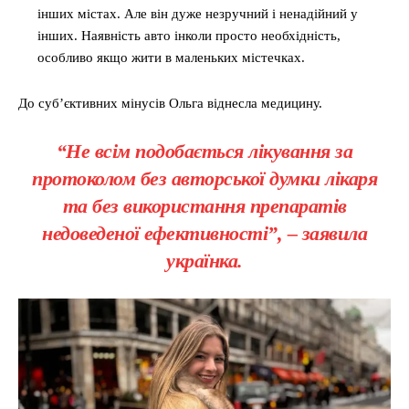
інших містах. Але він дуже незручний і ненадійний у
інших. Наявність авто інколи просто необхідність,
особливо якщо жити в маленьких містечках.
До суб’єктивних мінусів Ольга віднесла медицину.
“Не всім подобається лікування за
протоколом без авторської думки лікаря
та без використання препаратів
недоведеної ефективності”, – заявила
українка.