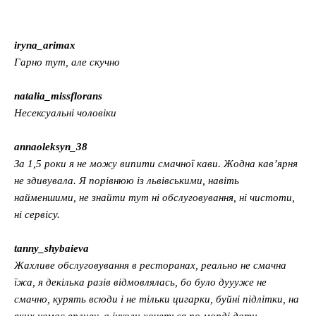
iryna_arimax
Гарно тут, але скучно
natalia_missflorans
Несексуальні чоловіки
annaoleksyn_38
За 1,5 роки я не можу випити смачної кави. Жодна кав’ярня
не здивувала. Я порівнюю із львівськими, навіть
найменшими, не знайти тут ні обслуговування, ні чистоти,
ні сервісу.
tanny_shybaieva
Жахливе обслуговування в ресторанах, реально не смачна
їжа, я декілька разів відмовлялась, бо було дуууже не
смачно, курять всюди і не тільки цигарки, буйні підлітки, на
яких немає впливу, а інколи хочеться по морді дати.