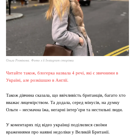
Ольга Резнікова. Фото з її Instagram сторінки
Читайте також, блогерка назвала 4 речі, які є звичними в
Україні, але розкішшю в Англії.
Також дівчина сказала, що ввічливість британців, багато хто
вважає лицемірством. Та додала, серед мінусів, на думку
Ольги – несмачна їжа, негарні інтер’єри та нестильні люди.
У коментарях під відео українці поділилися своїми
враженнями про наявні недоліки у Великій Британії.