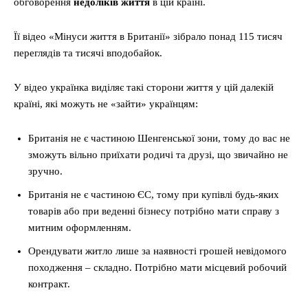
обговорення
недоліків життя
в цій країні.
Її відео «Мінуси життя в Британії» зібрало понад 115 тисяч
переглядів та тисячі вподобайок.
У відео українка виділяє такі сторони життя у цій далекій
країні, які можуть не «зайти» українцям:
Британія не є частиною Шенгенської зони, тому до вас не
зможуть вільно приїхати родичі та друзі, що звичайно не
зручно.
Британія не є частиною ЄС, тому при купівлі будь-яких
товарів або при веденні бізнесу потрібно мати справу з
митним оформленням.
Орендувати житло лише за наявності грошей невідомого
походження – складно. Потрібно мати місцевий робочий
контракт.