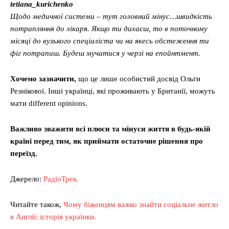
tetiana_kurichenko
Щодо медичної системи – тут головний мінус…швидкість
потрапляння до лікаря. Якщо ти дихаєш, то в поточному
місяці до вузького спеціаліста чи на якесь обстеження ти
фіг потрапиш. Будеш мучатися у черзі на епойнтмент.
Хочемо зазначити,
що це лише особистий досвід Ольги
Резнікової. Інші українці, які проживають у Британії, можуть
мати different opinions.
Важливо зважити всі плюси та мінуси життя в будь-якій
країні перед тим, як приймати остаточне рішення про
переїзд.
Джерело:
РадіоТрек.
Читайте також,
Чому біженцям важко знайти соціальне житло
в Англії: історія українки.