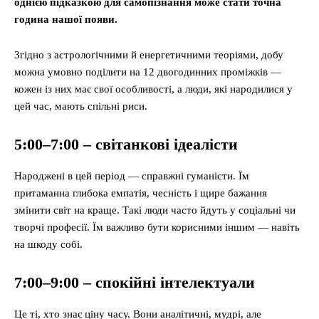
однією підказкою для самопізнання може стати точна
година нашої появи.
Згідно з астрологічними й енергетичними теоріями, добу
можна умовно поділити на 12 двогодинних проміжків —
кожен із них має свої особливості, а люди, які народилися у
цей час, мають спільні риси.
5:00–7:00 – світанкові ідеалісти
Народжені в цей період — справжні гуманісти. Їм
притаманна глибока емпатія, чесність і щире бажання
змінити світ на краще. Такі люди часто йдуть у соціальні чи
творчі професії. Їм важливо бути корисними іншим — навіть
на шкоду собі.
7:00–9:00 – спокійні інтелектуали
Це ті, хто знає ціну часу. Вони аналітичні, мудрі, але