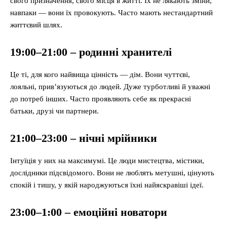
свого призначення, свого місця в житті. Їх не лякають зміни,
навпаки — вони їх провокують. Часто мають нестандартний
життєвий шлях.
19:00–21:00 – родинні хранителі
Це ті, для кого найвища цінність — дім. Вони чуттєві,
лояльні, прив’язуються до людей. Дуже турботливі й уважні
до потреб інших. Часто проявляють себе як прекрасні
батьки, друзі чи партнери.
21:00–23:00 – нічні мрійники
Інтуїція у них на максимумі. Це люди мистецтва, містики,
дослідники підсвідомого. Вони не люблять метушні, цінують
спокій і тишу, у якій народжуються їхні найяскравіші ідеї.
23:00–1:00 – емоційні новатори