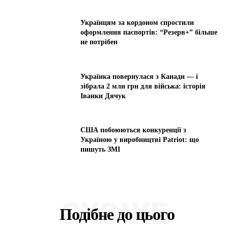
Українцям за кордоном спростили
оформлення паспортів: “Резерв+” більше
не потрібен
Українка повернулася з Канади — і
зібрала 2 млн грн для війська: історія
Іванки Дячук
США побоюються конкуренції з
Україною у виробництві Patriot: що
пишуть ЗМІ
СХОЖЕ
Подібне до цього