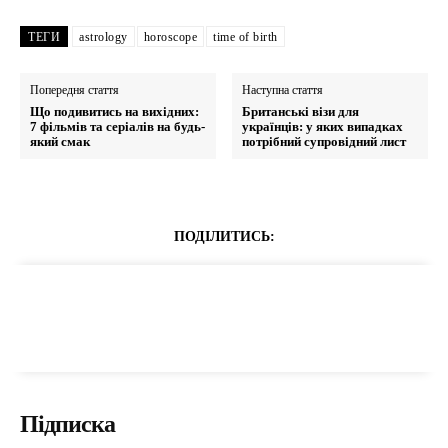
ТЕГИ
astrology
horoscope
time of birth
Попередня стаття
Наступна стаття
Що подивитись на вихідних:
Британські візи для
7 фільмів та серіалів на будь-
українців: у яких випадках
який смак
потрібний супровідний лист
ПОДІЛИТИСЬ:
Підписка