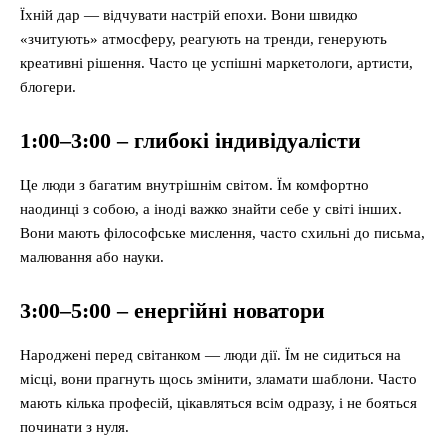
Їхній дар — відчувати настрій епохи. Вони швидко
«зчитують» атмосферу, реагують на тренди, генерують
креативні рішення. Часто це успішні маркетологи, артисти,
блогери.
1:00–3:00 – глибокі індивідуалісти
Це люди з багатим внутрішнім світом. Їм комфортно
наодинці з собою, а іноді важко знайти себе у світі інших.
Вони мають філософське мислення, часто схильні до письма,
малювання або науки.
3:00–5:00 – енергійні новатори
Народжені перед світанком — люди дії. Їм не сидиться на
місці, вони прагнуть щось змінити, зламати шаблони. Часто
мають кілька професій, цікавляться всім одразу, і не бояться
починати з нуля.