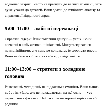
водночас закриті. Часто не прагнуть до великої компанії, зате
дуже уважні до деталей. Вони здатні до глибокого аналізу та
справжньої відданості справі.
9:00–11:00 – амбітні переможці
Справжні лідери! Їхній головний двигун — успіх. Вони
впевнені в собі, активні, ініціативні. Можуть здаватися
прямолінійними, але саме це допомагає їм досягати висот.
Вони не бояться брати на себе відповідальність.
11:00–13:00 – стратеги з холодною
головою
Розважливі, методичні, не піддаються емоціям. Вони мають
добру інтуїцію, але не покладаються на неї сліпо — усе
перевіряють фактами. Найчастіше — хороші керівники або
радники.