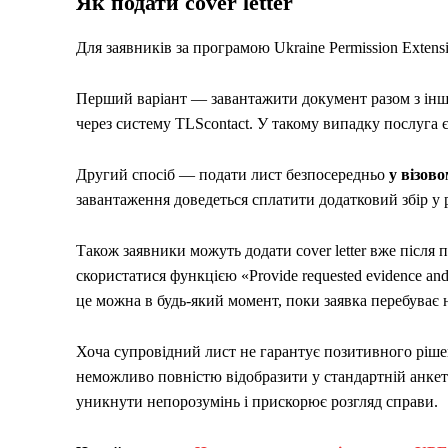
Як подати cover letter
Для заявників за програмою Ukraine Permission Extens
Перший варіант — завантажити документ разом з ін
через систему TLScontact. У такому випадку послуга 
Другий спосіб — подати лист безпосередньо
у візово
завантаження доведеться сплатити додатковий збір у 
Також заявники можуть додати cover letter вже після 
скористатися функцією «Provide requested evidence an
це можна в будь-який момент, поки заявка перебуває н
Хоча супровідний лист не гарантує позитивного рішен
неможливо повністю відобразити у стандартній анкеті
уникнути непорозумінь і прискорює розгляд справи.