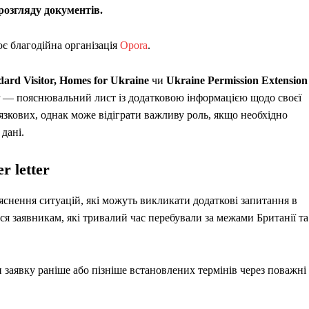
 розгляду документів.
ює благодійна організація
Opora
.
dard Visitor, Homes for Ukraine
чи
Ukraine Permission Extension
ter — пояснювальний лист із додатковою інформацією щодо своєї
язкових, однак може відіграти важливу роль, якщо необхідно
дані.
 letter
снення ситуацій, які можуть викликати додаткові запитання в
я заявникам, які тривалий час перебували за межами Британії та
 заявку раніше або пізніше встановлених термінів через поважні