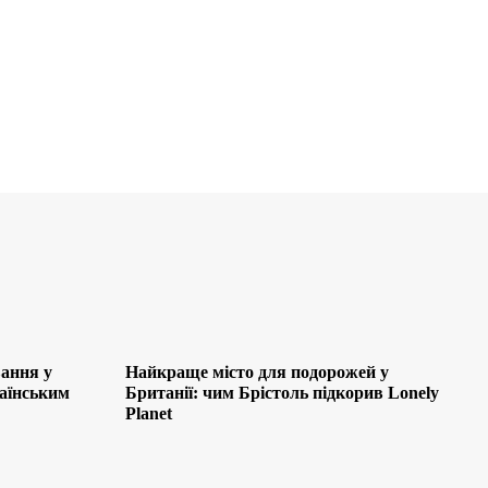
ання у
Найкраще місто для подорожей у
раїнським
Британії: чим Брістоль підкорив Lonely
Planet