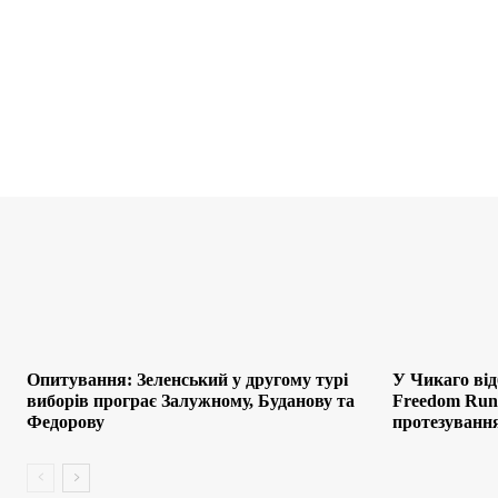
Опитування: Зеленський у другому турі
У Чикаго від
виборів програє Залужному, Буданову та
Freedom Run:
Федорову
протезування