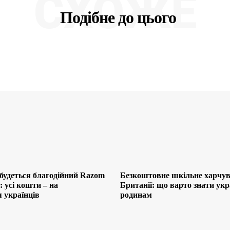
СХОЖЕ
Подібне до цього
будеться благодійний Razom
Безкоштовне шкільне харчув
 усі кошти – на
Британії: що варто знати ук
 українців
родинам