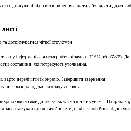
омилки, допущені під час заповнення анкети, або надати додатков
 листі
ю та дотримуватися чіткої структури.
контактну інформацію та номер візової заявки (UAN або GWF). Дал
сати обставини, які потребують уточнення.
, варто перелічити їх окремо. Завершити звернення
у інформацію під час розгляду справи.
кріплювати саме до тієї заявки, якої він стосується. Наприклад,
д завантажувати до дитячої анкети, навіть якщо його підписуют