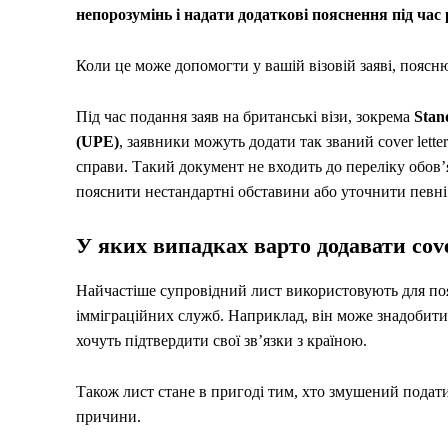
непорозумінь і надати додаткові пояснення під час
Коли це може допомогти у вашій візовій заяві, поясн
Під час подання заяв на британські візи, зокрема
Stan
(UPE)
, заявники можуть додати так званий cover let
справи. Такий документ не входить до переліку обов’
пояснити нестандартні обставини або уточнити певні 
У яких випадках варто додавати cover
Найчастіше супровідний лист використовують для поя
імміграційних служб. Наприклад, він може знадобитис
хочуть підтвердити свої зв’язки з країною.
Також лист стане в пригоді тим, хто змушений подати
причини.