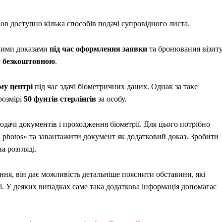
ion доступно кілька способів подачі супровідного листа.
шими доказами
під час оформлення заявки
та бронювання візит
є
безкоштовною
.
му центрі
під час здачі біометричних даних. Однак за таке
розмірі
50 фунтів стерлінгів
за особу.
подачі документів і проходження біометрії. Для цього потрібно
d photos» та завантажити документ як додатковий доказ. Зробити
а розгляді.
ня, він дає можливість детальніше пояснити обставини, які
. У деяких випадках саме така додаткова інформація допомагає