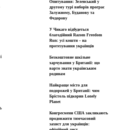
Опитування: Зеленський у
і
другому турі виборів програє
Залужному, Буданову та
Федорову
У Чикаго відбудеться
благодійний Razom Freedom
Run: усі кошти – на
протезування українців
і
Безкоштовне шкільне
харчування у Британії: що
варто знати українським
родинам
Найкраще місто для
подорожей у Британії: чим
Брістоль підкорив Lonely
Planet
ь
Конгресмени США закликають
продовжити тимчасовий
захист для українців:
офіційний лист