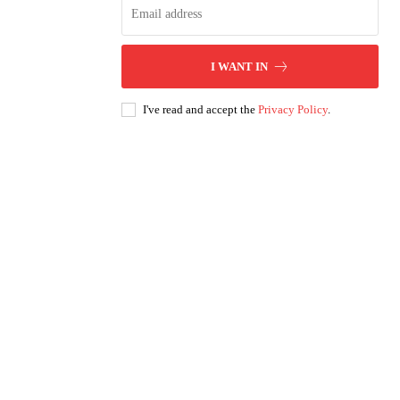
I WANT IN
I've read and accept the
Privacy Policy
.