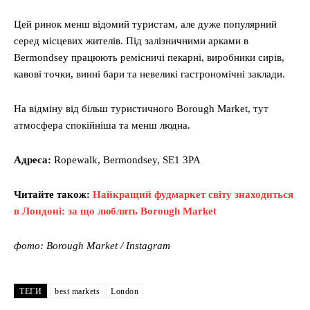
Цей ринок менш відомий туристам, але дуже популярний
серед місцевих жителів. Під залізничними арками в
Bermondsey працюють ремісничі пекарні, виробники сирів,
кавові точки, винні бари та невеликі гастрономічні заклади.
На відміну від більш туристичного Borough Market, тут
атмосфера спокійніша та менш людна.
Адреса:
Ropewalk, Bermondsey, SE1 3PA
Читайте також:
Найкращий фудмаркет світу знаходиться
в Лондоні: за що люблять Borough Market
фото: Borough Market / Instagram
ТЕГИ
best markets
London