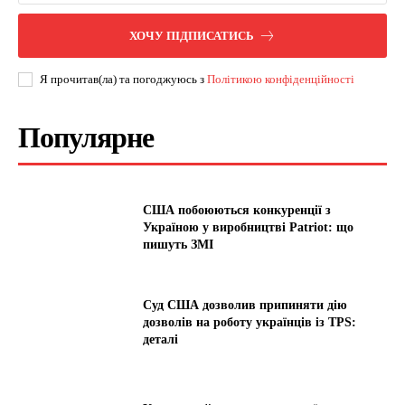
ХОЧУ ПІДПИСАТИСЬ
Я прочитав(ла) та погоджуюсь з
Політикою конфіденційності
Популярне
США побоюються конкуренції з
Україною у виробництві Patriot: що
пишуть ЗМІ
Суд США дозволив припиняти дію
дозволів на роботу українців із TPS:
деталі