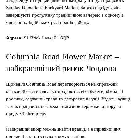
хендмейду та продавцями антикваріату. Поруч працюють
Sunday Upmarket і Backyard Market. Багато відвідувачів
завершують прогулянку традиційною вечерею в одному з
численних індійських ресторанів району.
Адреса
:
91 Brick Lane, E1 6QR
Columbia Road Flower Market –
найкрасивіший ринок Лондона
Щонеділі Columbia Road перетворюється на справжній
квітковий фестиваль. Тут продають свіжі букети, кімнатні
рослини, саджанці, трави та декоративні кущі. Уздовж вулиці
також працюють незалежні магазини кераміки, декору та
предметів інтер’єру.
Найкращий вибір можна знайти вранці, а наприкінці дня
продавці часто суттєво знижують ціни.