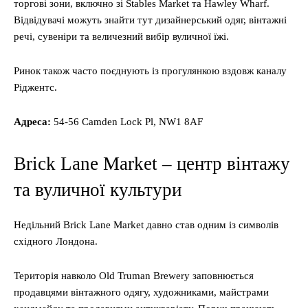
торгові зони, включно зі Stables Market та Hawley Wharf.
Відвідувачі можуть знайти тут дизайнерський одяг, вінтажні
речі, сувеніри та величезний вибір вуличної їжі.
Ринок також часто поєднують із прогулянкою вздовж каналу
Ріджентс.
Адреса:
54-56 Camden Lock Pl, NW1 8AF
Brick Lane Market – центр вінтажу
та вуличної культури
Недільний Brick Lane Market давно став одним із символів
східного Лондона.
Територія навколо Old Truman Brewery заповнюється
продавцями вінтажного одягу, художниками, майстрами