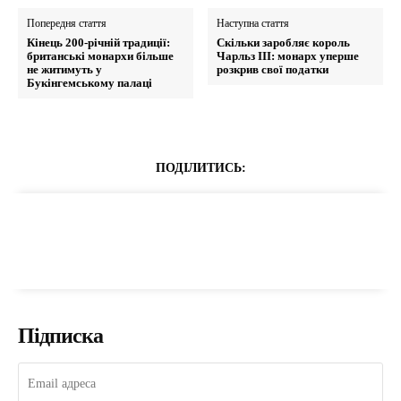
Попередня стаття
Наступна стаття
Кінець 200-річній традиції:
Скільки заробляє король
британські монархи більше
Чарльз III: монарх уперше
не житимуть у
розкрив свої податки
Букінгемському палаці
ПОДІЛИТИСЬ:
Підписка