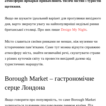
атмосферні ярмарки приваблюють тисячі містян і туристів
щотижня.
Якщо ви шукаєте ідеальний варіант для прогулянки вихідного
дня, варто звернути увагу на найпопулярніші недільні ринки
британської столиці. Про них пише
Design My Night
.
Місто славиться своїми ринками не менше, ніж музеями чи
історичними пам’ятками. Саме тут можна відчути справжню
атмосферу міста, знайти незвичайні речі, скуштувати страви
з різних куточків світу та провести вихідний далеко від
туристичних маршрутів.
Borough Market – гастрономічне
серце Лондона
Якщо говорити про популярність, то саме Borough Market
залишається головним продовольчим ринком країни. Під