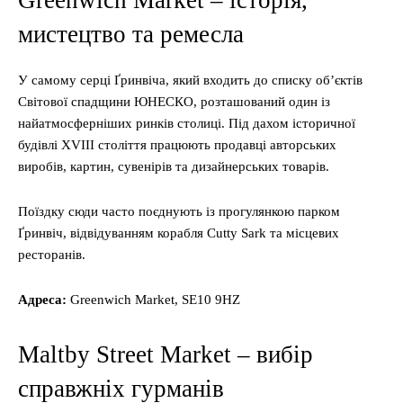
Greenwich Market – історія,
мистецтво та ремесла
У самому серці Ґринвіча, який входить до списку об’єктів
Світової спадщини ЮНЕСКО, розташований один із
найатмосферніших ринків столиці. Під дахом історичної
будівлі XVIII століття працюють продавці авторських
виробів, картин, сувенірів та дизайнерських товарів.
Поїздку сюди часто поєднують із прогулянкою парком
Ґринвіч, відвідуванням корабля Cutty Sark та місцевих
ресторанів.
Адреса:
Greenwich Market, SE10 9HZ
Maltby Street Market – вибір
справжніх гурманів