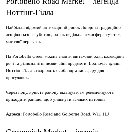
Portobello Road Market – легенда
Ноттінг-Гілла
Найбільш відомий антикварний ринок Лондона традиційно
асоціюється із суботою, однак недільна атмосфера тут теж
має свої переваги.
На Portobello Green можна знайти вінтажний одяг, колекційні
речі та різноманітні незвичайні предмети. Водночас вулиці
Ноттінг-Гілла створюють особливу атмосферу для
прогулянок.
Через популярність району відвідувачам рекомендують
приходити раніше, щоб уникнути великих натовпів.
Адреса:
Portobello Road and Golborne Road, W11 1LJ