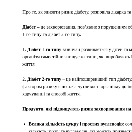
Про те, як знизити ризик діабету, розповіла лікарка т
Діабет
– це захворювання, пов’язане з порушенням обм
1-го типу та діабет 2-го типу.
1.
Діабет 1-го типу
зазвичай розвивається у дітей та
організм самостійно знищує клітини, які виробляють 
життя.
2.
Діабет 2-го типу
– це найпоширеніший тип діабету,
фактором ризику є нестача чутливості організму до ін
харчуванні та способі життя.
Продукти, які підвищують ризик захворювання на 
Велика кількість цукру і простих вуглеводів
: со
кількість цукру та вуглеводів, які можуть призвест