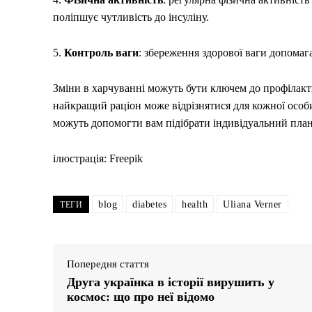
поліпшує чутливість до інсуліну.
5.
Контроль ваги
: збереження здорової ваги допомага
Зміни в харчуванні можуть бути ключем до профілакт
найкращий раціон може відрізнятися для кожної особи.
можуть допомогти вам підібрати індивідуальний план
ілюстрація: Freepik
blog
diabetes
health
Uliana Verner
ТЕГИ
Попередня стаття
Друга українка в історії вирушить у
космос: що про неї відомо