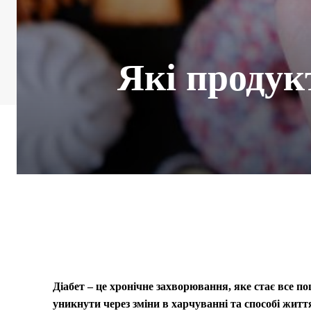
Які продук
Діабет – це хронічне захворювання, яке стає все п
уникнути через зміни в харчуванні та способі житт