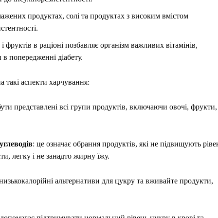
 смажених продуктах, солі та продуктах з високим вмістом
стентності.
в і фруктів в раціоні позбавляє організм важливих вітамінів,
 в попередженні діабету.
а такі аспекти харчування:
бути представлені всі групи продуктів, включаючи овочі, фрукти,
углеводів
: це означає обрання продуктів, які не підвищують ріве
и, легку і не занадто жирну їжу.
ь низькокалорійні альтернативи для цукру та вживайте продукти,
ь допомагає підтримувати нормальний рівень цукру в крові та