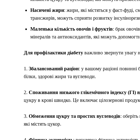
Насичені жири
: жири, які містяться у фаст-фуді,
трансжирів, можуть сприяти розвитку інсулінорези
Маленька кількість овочів і фруктів
: брак овочі
мінералів та антиоксидантів, які можуть допомогти
Для профілактики діабету
важливо звернути увагу н
1.
Збалансований раціон
: у вашому раціоні повинні 
білки, здорові жири та вуглеводи.
2.
Споживання низького глікемічного індексу (ГІ) в
цукру в крові швидко. Це включає цілозернові продукт
3.
Обмеження цукру та простих вуглеводів
: оберіт
які містять цукор.
4.
Фізична активність
: регулярна фізична активніст