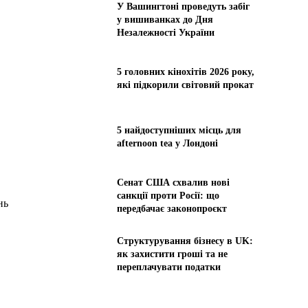
У Вашингтоні проведуть забіг
у вишиванках до Дня
Незалежності України
5 головних кінохітів 2026 року,
які підкорили світовий прокат
5 найдоступніших місць для
afternoon tea у Лондоні
Сенат США схвалив нові
санкції проти Росії: що
нь
передбачає законопроєкт
Структурування бізнесу в UK:
як захистити гроші та не
переплачувати податки