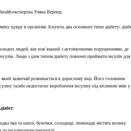
а health-експертка Уляна Вернер.
іну цукру в організмі. Існують два основних типи діабету: діаб
 молодих людей, він пов’язаний з аутоімунними порушеннями, де
інсулін. Люди з цим типом діабету повинні приймати інсулін для
 який зазвичай розвивається в дорослому віці. Його головним
суліну та/або недостатнє вироблення інсуліну під впливом змін у
діабет
:
лодка їжа та напої, булочки, солодощі, лимонади містять велику
и до інсулінорезистентності.