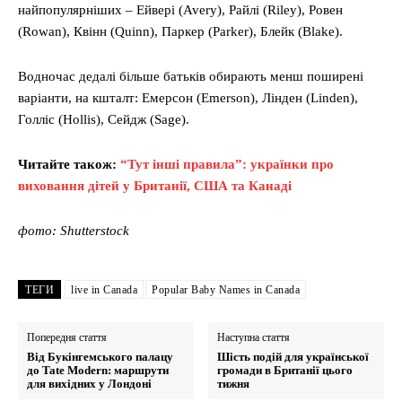
найпопулярніших – Ейвері (Avery), Райлі (Riley), Ровен
(Rowan), Квінн (Quinn), Паркер (Parker), Блейк (Blake).
Водночас дедалі більше батьків обирають менш поширені
варіанти, на кшталт: Емерсон (Emerson), Лінден (Linden),
Голліс (Hollis), Сейдж (Sage).
Читайте також:
“Тут інші правила”: українки про
виховання дітей у Британії, США та Канаді
фото: Shutterstock
ТЕГИ
live in Canada
Popular Baby Names in Canada
Попередня стаття
Наступна стаття
Від Букінгемського палацу
Шість подій для української
до Tate Modern: маршрути
громади в Британії цього
для вихідних у Лондоні
тижня