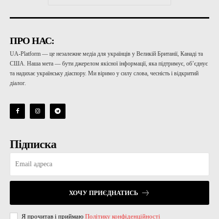
ПРО НАС:
UA-Platform — це незалежне медіа для українців у Великій Британії, Канаді та
США. Наша мета — бути джерелом якісної інформації, яка підтримує, об’єднує
та надихає українську діаспору. Ми віримо у силу слова, чесність і відкритий
діалог.
Підписка
ХОЧУ ПРИЄДНАТИСЬ
Я прочитав і приймаю
Політику конфіденційності