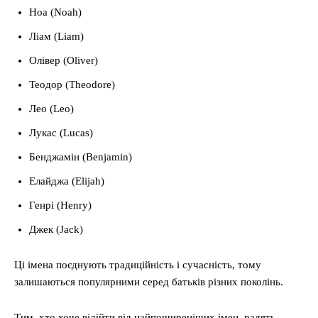
Ноа (Noah)
Ліам (Liam)
Олівер (Oliver)
Теодор (Theodore)
Лео (Leo)
Лукас (Lucas)
Бенджамін (Benjamin)
Елайджа (Elijah)
Генрі (Henry)
Джек (Jack)
Ці імена поєднують традиційність і сучасність, тому
залишаються популярними серед батьків різних поколінь.
Тим, хто хоче відійти від найпоширеніших імен, радять