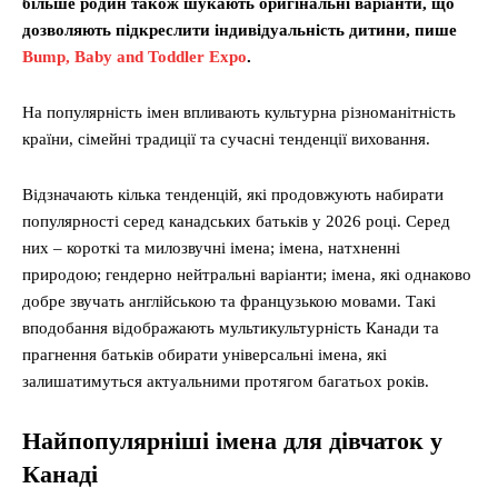
більше родин також шукають оригінальні варіанти, що
дозволяють підкреслити індивідуальність дитини, пише
Bump, Baby and Toddler Expo
.
На популярність імен впливають культурна різноманітність
країни, сімейні традиції та сучасні тенденції виховання.
Відзначають кілька тенденцій, які продовжують набирати
популярності серед канадських батьків у 2026 році. Серед
них – короткі та милозвучні імена; імена, натхненні
природою; гендерно нейтральні варіанти; імена, які однаково
добре звучать англійською та французькою мовами. Такі
вподобання відображають мультикультурність Канади та
прагнення батьків обирати універсальні імена, які
залишатимуться актуальними протягом багатьох років.
Найпопулярніші імена для дівчаток у
Канаді