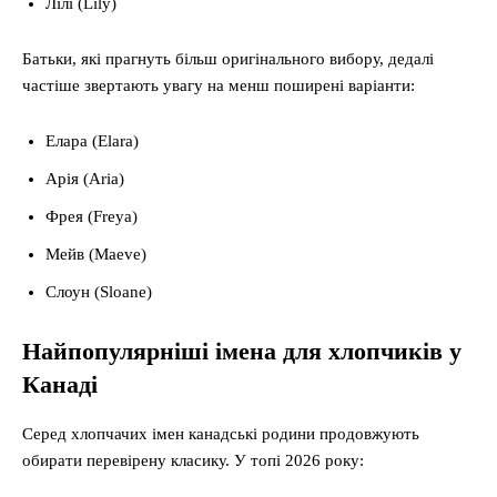
Лілі (Lily)
Батьки, які прагнуть більш оригінального вибору, дедалі
частіше звертають увагу на менш поширені варіанти:
Елара (Elara)
Арія (Aria)
Фрея (Freya)
Мейв (Maeve)
Слоун (Sloane)
Найпопулярніші імена для хлопчиків у
Канаді
Серед хлопчачих імен канадські родини продовжують
обирати перевірену класику. У топі 2026 року: