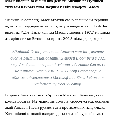
Маск вперше за більш ніж дев’ять місяців поступився
титулом найбагатшої людини у світі Джеффу Безосу
.
Як пише Bloomberg, Маск втратив свою позицію на вершині
індексу мільярдерів після того, як у понеділок акції Tesla Inc.
впали на 7,2%. Зараз капітал Маска становить 197,7 мільярда
доларів; статки Безоса складають 200,3 мільярда доларів.
60-річний Безос, засновник Amazon.com Inc., вперше
очолив рейтинг найбагатших людей Bloomberg з 2021
року. Але бути на вершині рейтингу багатіїв для нього
не є чимось незвичним. У 2017 році Безос вперше
обігнав співзасновника Microsoft Inc. Білла Гейтса як
найбагатшу людину світу.
Розрив у багатстві між 52-річним Маском і Безосом, який
колись досягав 142 мільярдів доларів, скорочується, оскільки
акції Amazon і Tesla рухаються в протилежних напрямках.
Хоча обидві компанії входять до так званої чудової сімки