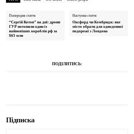
Попередня стаття
Наступна стаття
“Сергій Котов” на дні: дрони
Оксфорд чи Кембридж: яке
ГУР потопили один із
місто обрати для одноденної
найновіших кораблів рф за
подорожі з Лондона
$65 млн
ПОДІЛИТИСЬ:
Підписка