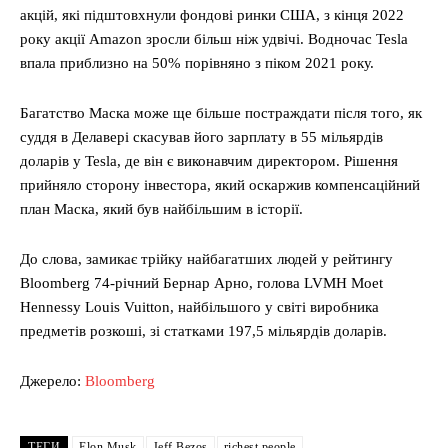
акцій, які підштовхнули фондові ринки США, з кінця 2022
року акції Amazon зросли більш ніж удвічі. Водночас Tesla
впала приблизно на 50% порівняно з піком 2021 року.
Багатство Маска може ще більше постраждати після того, як
суддя в Делавері скасував його зарплату в 55 мільярдів
доларів у Tesla, де він є виконавчим директором. Рішення
прийняло сторону інвестора, який оскаржив компенсаційний
план Маска, який був найбільшим в історії.
До слова, замикає трійку найбагатших людей у рейтингу
Bloomberg 74-річний Бернар Арно, голова LVMH Moet
Hennessy Louis Vuitton, найбільшого у світі виробника
предметів розкоші, зі статками 197,5 мільярдів доларів.
Джерело:
Bloomberg
ТЕГИ
Elon Musk
Jeff Bezos
richest people