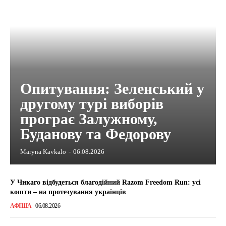
Опитування: Зеленський у
другому турі виборів
програє Залужному,
Буданову та Федорову
Maryna Kavkalo
-
06.08.2026
У Чикаго відбудеться благодійний Razom Freedom Run: усі
кошти – на протезування українців
АФІША
06.08.2026