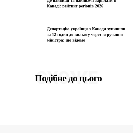
Де найвищі та найнижчі зарплати в
Канаді: рейтинг регіонів 2026
Депортацію українця з Канади зупинили
за 12 годин до вильоту через втручання
міністра: що відомо
СХОЖЕ
Подібне до цього