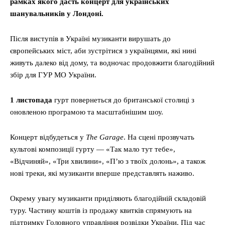
рамках якого дасть концерт для українських
шанувальників у Лондоні.
Після виступів в Україні музиканти вирушать до
європейських міст, аби зустрітися з українцями, які нині
живуть далеко від дому, та водночас продовжити благодійний
збір для ГУР МО України.
1 листопада
гурт повернеться до британської столиці з
оновленою програмою та масштабнішим шоу.
Концерт відбудеться у
The Garage
. На сцені прозвучать
культові композиції гурту — «Так мало тут тебе»,
«Відчиняй», «Три хвилини», «П’ю з твоїх долонь», а також
нові треки, які музиканти вперше представлять наживо.
Окрему увагу музиканти приділяють благодійній складовій
туру. Частину коштів із продажу квитків спрямують на
підтримку Головного управління розвідки України. Під час