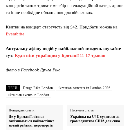
концертів також триватиме збір на евакуаційний катер, дрони
та інше необхідне обладнання для військових.
Квитки на концерт стартують від £42. Придбати можна на
Eventbrite
.
Актуальну афішу подій у найближчий тиждень шукайте
тут:
Куди піти українцям у Британії 11-17 травня
фото з Facebook Друга Ріка
ТЕГИ
Druga Rika London
ukrainian concerts in London 2026
ukrainian events in London
Попередня стаття
Наступна стаття
Де у Британії літаки
Українка на U4U судиться за
запізнюються найчастіше:
громадянство США для сина
новий рейтинг аеропортів