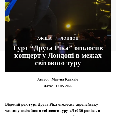
АФІША
ЛОНДОН
Гурт “Друга Ріка” оголосив
концерт у Лондоні в межах
світового туру
Автор:
Maryna Kavkalo
12.05.2026
Дата:
Відомий рок-гурт Друга Ріка оголосив європейську
частину ювілейного світового туру «Я є! 30 років», в