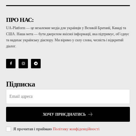
ПРО НАС:
UA-Platform — це незалежне медіа для українців у Великій Британії, Канаді та
США. Наша мета — бути джерелом якісної інформації, яка підтримує, об’єднує
та надихає українську діаспору. Ми віримо у силу слова, чесність і відкритий
діалог.
Підписка
ХОЧУ ПРИЄДНАТИСЬ
Я прочитав і приймаю
Політику конфіденційності