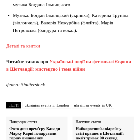
музика Богдана Ільницького.
Музика: Богдан Ільницький (скрипка), Катерина Труніна
(віолончель), Валерія Нежурбіна (флейта), Марія
Петровська (бандура та вокал).
Деталі та квитки
Читайте також про
Українські події на фестивалі Європи
в Шотландії: мистецтво і тема війни
фото: Shutterstock
ТЕГИ
ukrainian events in London
ukrainian events in UK
Попередня стаття
Наступна стаття
Фото дня: прем’єру Канади
Найкоротший авіарейс у
Марку Карні подарували
світі працює в Шотландії:
першу вишиванку
політ триває 90 секунд