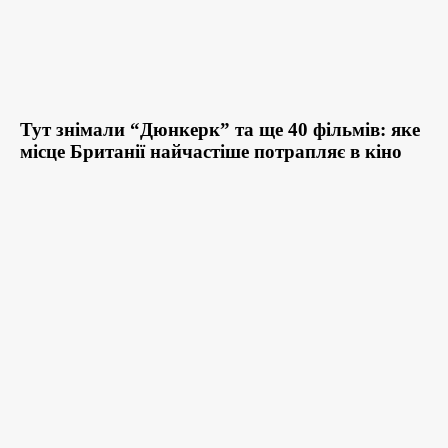
Тут знімали “Дюнкерк” та ще 40 фільмів: яке
місце Британії найчастіше потрапляє в кіно