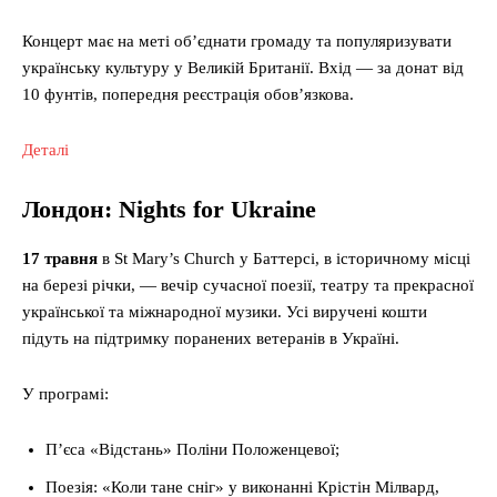
Концерт має на меті об’єднати громаду та популяризувати
українську культуру у Великій Британії. Вхід — за донат від
10 фунтів, попередня реєстрація обов’язкова.
Деталі
Лондон: Nights for Ukraine
17 травня
в St Mary’s Church у Баттерсі, в історичному місці
на березі річки, — вечір сучасної поезії, театру та прекрасної
української та міжнародної музики. Усі виручені кошти
підуть на підтримку поранених ветеранів в Україні.
У програмі:
П’єса «Відстань» Поліни Положенцевої;
Поезія: «Коли тане сніг» у виконанні Крістін Мілвард,