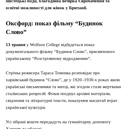
мистецькі події, благодійна вечірка Євробачення та
освітні можливості для жінок у Британії.
Оксфорд: показ фільму “Будинок
Слово”
13 травня
у Wolfson College відбудеться показ
документального фільму “Будинок Слово”, присвяченого
українському “Розстріляному відродженню”.
Стрічка режисера Тараса Томенка розповідає про
харківський будинок “Слово”, де у 1920–1930-х роках жили
українські письменники та митці, які згодом стали жертвами
сталінських репресій. Фільм поєднує архівні матеріали,
свідчення та літературні тексти, показуючи масштаб втрат
української культури.
Усі зібрані кошти передадуть на гуманітарну допомогу
Харкову та області.