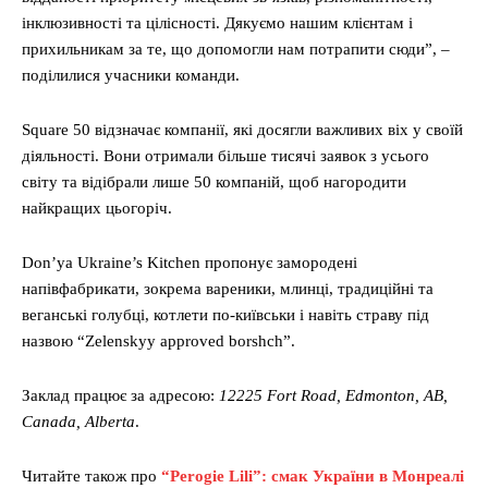
інклюзивності та цілісності. Дякуємо нашим клієнтам і
прихильникам за те, що допомогли нам потрапити сюди”, –
поділилися учасники команди.
Square 50 відзначає компанії, які досягли важливих віх у своїй
діяльності. Вони отримали більше тисячі заявок з усього
світу та відібрали лише 50 компаній, щоб нагородити
найкращих цьогоріч.
Don’ya Ukraine’s Kitchen пропонує замородені
напівфабрикати, зокрема вареники, млинці, традиційні та
веганські голубці, котлети по-київськи і навіть страву під
назвою “Zelenskyy approved borshch”.
Заклад працює за адресою:
12225 Fort Road, Edmonton, AB,
Canada, Alberta
.
Читайте також про
“Perogie Lili”: смак України в Монреалі