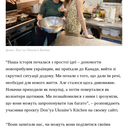
фото: Don’ya Ukraine’s Kitchen
“Наша історія почалася з простої ідеї – допомогти
новоприбулим українцям, які приїхали до Канади, вийти зі
скрутної ситуації додому. Ми почали з того, що дали їм речі,
необхідні для нового життя. Але сталося щось дивовижне.
Новачки приходили як покупці, а потім поверталися як
волонтери щотижня. Ми познайомилися з ними і зрозуміли,
що вони можуть запропонувати так багато”, – розповідають
учасники проєкту Don’ya Ukraine’s Kitchen на своєму сайті.
“Вони запитали нас, чи можуть вони поділитися своїми