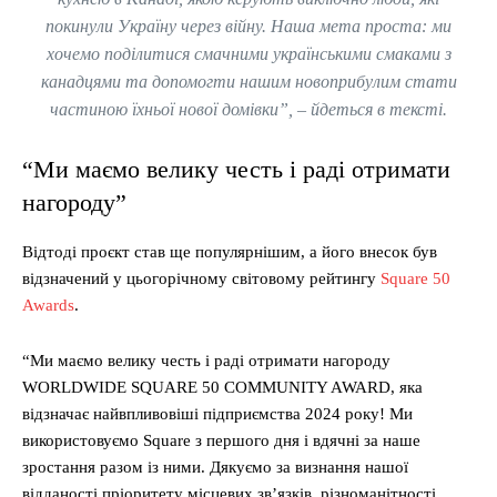
покинули Україну через війну. Наша мета проста: ми
хочемо поділитися смачними українськими смаками з
канадцями та допомогти нашим новоприбулим стати
частиною їхньої нової домівки”, – йдеться в тексті.
“Ми маємо велику честь і раді отримати
нагороду”
Відтоді проєкт став ще популярнішим, а його внесок був
відзначений у цьогорічному світовому рейтингу
Square 50
Awards
.
“Ми маємо велику честь і раді отримати нагороду
WORLDWIDE SQUARE 50 COMMUNITY AWARD, яка
відзначає найвпливовіші підприємства 2024 року! Ми
використовуємо Square з першого дня і вдячні за наше
зростання разом із ними. Дякуємо за визнання нашої
відданості пріоритету місцевих зв’язків, різноманітності,