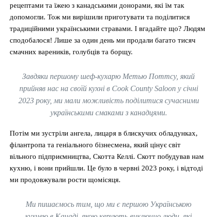
рецептами та їжею з канадськими донорами, які їм так
допомогли. Тож ми вирішили приготувати та поділитися
традиційними українськими стравами. І вгадайте що? Людям
сподобалося! Лише за один день ми продали багато тисяч
смачних вареників, голубців та борщу.
Завдяки першому шеф-кухарю Метью Поттсу, який
прийняв нас на своїй кухні в Cook County Saloon у січні
2023 року, ми мали можливість поділитися сучасними
українськими смаками з канадцями.
Потім ми зустріли ангела, лицаря в блискучих обладунках,
філантропа та геніального бізнесмена, який цінує світ
вільного підприємництва, Скотта Келлі. Скотт побудував нам
кухню, і вони прийшли. Це було в червні 2023 року, і відтоді
ми продовжували рости щомісяця.
Ми пишаємось тим, що ми є першою Українською
кухнею в Канаді, якою керують виключно люди, які