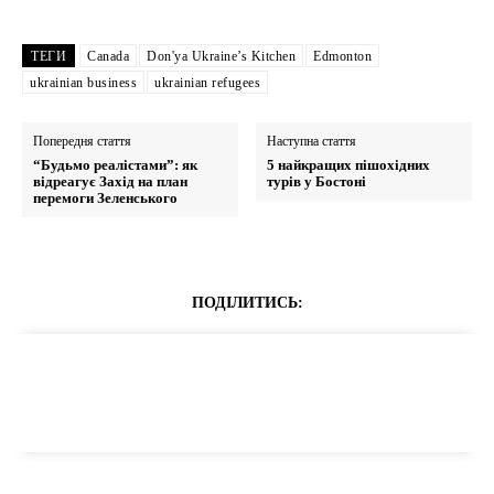
ТЕГИ
Canada
Don'ya Ukraine’s Kitchen
Edmonton
ukrainian business
ukrainian refugees
Попередня стаття
Наступна стаття
“Будьмо реалістами”: як
5 найкращих пішохідних
відреагує Захід на план
турів у Бостоні
перемоги Зеленського
ПОДІЛИТИСЬ: