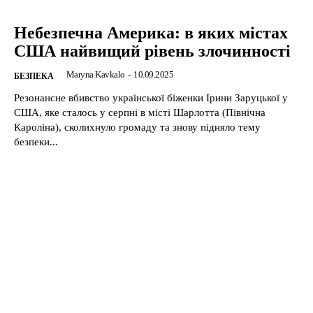
Небезпечна Америка: в яких містах
США найвищий рівень злочинності
Maryna Kavkalo
-
10.09.2025
БЕЗПЕКА
Резонансне вбивство української біженки Ірини Заруцької у
США, яке сталось у серпні в місті Шарлотта (Північна
Кароліна), сколихнуло громаду та знову підняло тему
безпеки...