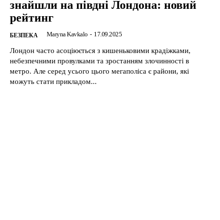
знайшли на півдні Лондона: новий
рейтинг
Maryna Kavkalo
-
17.09.2025
БЕЗПЕКА
Лондон часто асоціюється з кишеньковими крадіжками,
небезпечними провулками та зростанням злочинності в
метро. Але серед усього цього мегаполіса є райони, які
можуть стати прикладом...