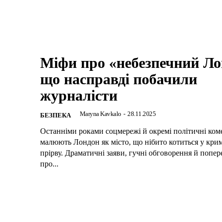
Міфи про «небезпечний Ло
що насправді побачили
журналісти
Maryna Kavkalo
-
28.11.2025
БЕЗПЕКА
Останніми роками соцмережі й окремі політичні ком
малюють Лондон як місто, що нібито котиться у кри
прірву. Драматичні заяви, гучні обговорення й попе
про...