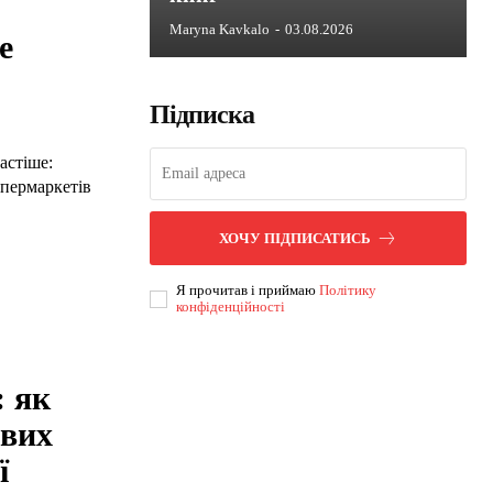
Maryna Kavkalo
-
03.08.2026
е
Підписка
астіше:
упермаркетів
ХОЧУ ПІДПИСАТИСЬ
Я прочитав і приймаю
Політику
конфіденційності
: як
ових
ї