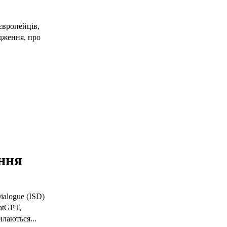
європейців,
ідження, про
ння
ialogue (ISD)
atGPT,
илаються...