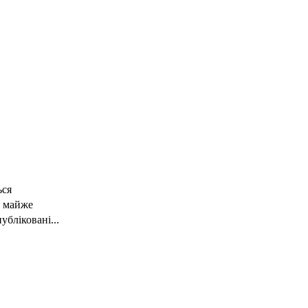
ься
є майже
убліковані...