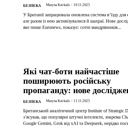
Maryna Kavkalo
-
19.11.2025
БЕЗПЕКА
У Британії запрацювала оновлена система в’їзду для 
але разом із нею активізувалися й шахраї. Нове досл
яке пише Euronews, показує: сотні мандрівників...
Які чат-боти найчастіше
поширюють російську
пропаганду: нове дослідже
Maryna Kavkalo
-
11.11.2025
БЕЗПЕКА
Британський аналітичний центр Institute of Strategic D
з’ясував, що популярні штучні інтелекти, зокрема Ch
Google Gemini, Grok від xAI та Deepseek, нерідко пос