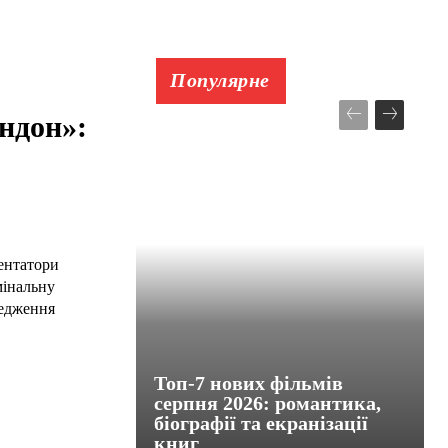
Популярне
ндон»:
ентатори
мінальну
редження
Топ-7 нових фільмів
серпня 2026: романтика,
біографії та екранізації
книг