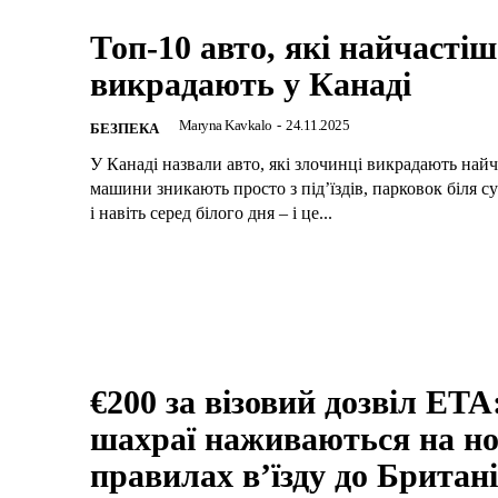
Топ-10 авто, які найчастіш
викрадають у Канаді
Maryna Kavkalo
-
24.11.2025
БЕЗПЕКА
У Канаді назвали авто, які злочинці викрадають найч
машини зникають просто з під’їздів, парковок біля с
і навіть серед білого дня – і це...
€200 за візовий дозвіл ETA
шахраї наживаються на н
правилах в’їзду до Британі