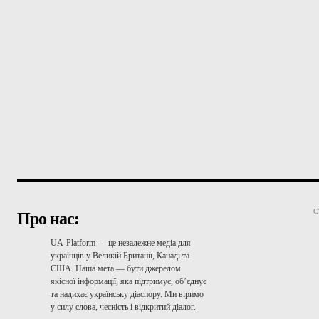
С
Про нас:
UA-Platform — це незалежне медіа для
українців у Великій Британії, Канаді та
США. Наша мета — бути джерелом
якісної інформації, яка підтримує, об’єднує
та надихає українську діаспору. Ми віримо
у силу слова, чесність і відкритий діалог.