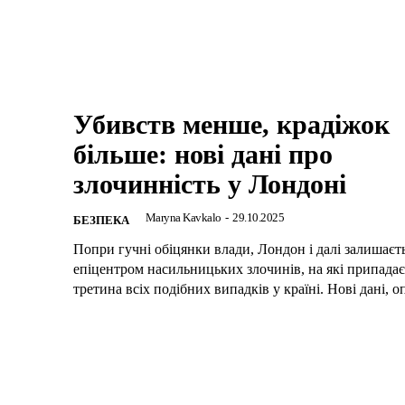
Убивств менше, крадіжок
більше: нові дані про
злочинність у Лондоні
Maryna Kavkalo
-
29.10.2025
БЕЗПЕКА
Попри гучні обіцянки влади, Лондон і далі залишаєт
епіцентром насильницьких злочинів, на які припада
третина всіх подібних випадків у країні. Нові дані, оп