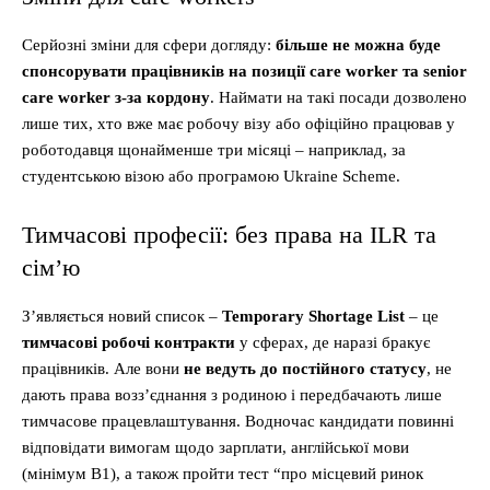
Серйозні зміни для сфери догляду:
більше не можна буде
спонсорувати працівників на позиції care worker та senior
care worker з-за кордону
. Наймати на такі посади дозволено
лише тих, хто вже має робочу візу або офіційно працював у
роботодавця щонайменше три місяці – наприклад, за
студентською візою або програмою Ukraine Scheme.
Тимчасові професії: без права на ILR та
сім’ю
З’являється новий список –
Temporary Shortage List
– це
тимчасові робочі контракти
у сферах, де наразі бракує
працівників. Але вони
не ведуть до постійного статусу
, не
дають права возз’єднання з родиною і передбачають лише
тимчасове працевлаштування. Водночас кандидати повинні
відповідати вимогам щодо зарплати, англійської мови
(мінімум B1), а також пройти тест “про місцевий ринок