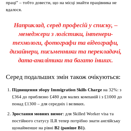
праці” – тобто довести, що на місці знайти працівника не
вдалося.
Наприклад, серед професій у списку, –
менеджери з логістики, інтенери-
технологи, фотографи та відеографи,
дизайнери, письменники та перекладачі,
дата-аналітики та багато інших.
Серед подальших змін також очікуються:
Підвищення збору Immigration Skills Charge
на 32%: з
£364 до приблизно £480 для малих компаній і з £1000 до
понад £1300 – для середніх і великих.
Зростання мовних вимог
: для Skilled Worker visa та
постійного статусу ILR тепер потрібно знати англійську
щонайменше на рівні
B2 (раніше B1)
.