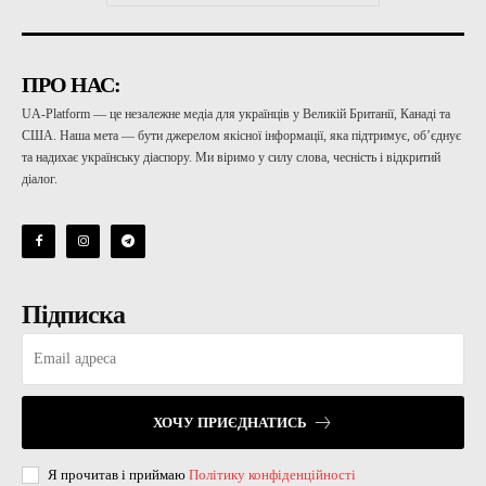
ПРО НАС:
UA-Platform — це незалежне медіа для українців у Великій Британії, Канаді та
США. Наша мета — бути джерелом якісної інформації, яка підтримує, об’єднує
та надихає українську діаспору. Ми віримо у силу слова, чесність і відкритий
діалог.
Підписка
ХОЧУ ПРИЄДНАТИСЬ
Я прочитав і приймаю
Політику конфіденційності