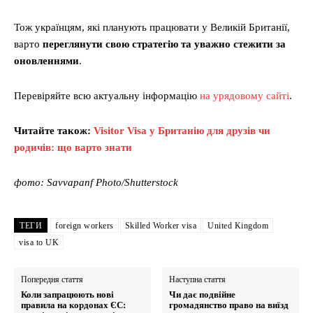
Тож українцям, які планують працювати у Великій Британії,
варто
переглянути свою стратегію та уважно стежити за
оновленнями
.
Перевіряйте всю актуальну інформацію
на урядовому сайті
.
Читайте також:
Visitor Visa у Британію для друзів чи
родичів: що варто знати
фото: Savvapanf Photo/Shutterstock
ТЕГИ
foreign workers
Skilled Worker visa
United Kingdom
visa to UK
Попередня стаття
Наступна стаття
Коли запрацюють нові
Чи дає подвійне
правила на кордонах ЄС:
громадянство право на виїзд