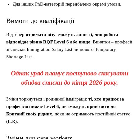
Для інших PhD-категорій передбачено окремі умови.
Вимоги до кваліфікації
Відтепер
отримати візу зможуть лише ті, чия робота
відповідає рівню RQF Level 6 або вище
. Винятки – професії
зі списків Immigration Salary List чи нового Temporary
Shortage List.
Однак уряд планує поступово скасувати
обидва списки до кінця 2026 року.
Зміни торкнуться і родинної імміграції:
ті, хто працює за
професією нижче Level 6, не зможуть привозити до
Британії своїх рідних
, поки не отримають постійний статус
(ILR).
Зміни для care workers