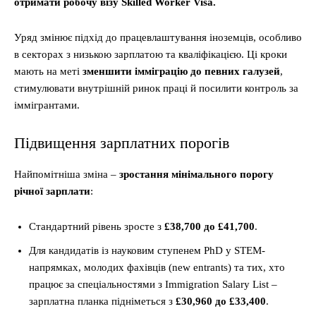
отримати робочу візу Skilled Worker Visa.
Уряд змінює підхід до працевлаштування іноземців, особливо
в секторах з низькою зарплатою та кваліфікацією. Ці кроки
мають на меті
зменшити імміграцію до певних галузей
,
стимулювати внутрішній ринок праці й посилити контроль за
іммігрантами.
Підвищення зарплатних порогів
Найпомітніша зміна –
зростання мінімального порогу
річної зарплати
:
Стандартний рівень зросте з
£38,700 до £41,700
.
Для кандидатів із науковим ступенем PhD у STEM-
напрямках, молодих фахівців (new entrants) та тих, хто
працює за спеціальностями з Immigration Salary List –
зарплатна планка підніметься з
£30,960 до £33,400
.