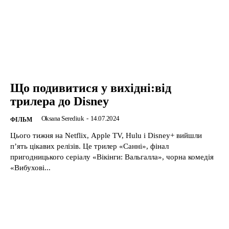
Що подивитися у вихідні:від
трилера до Disney
Oksana Serediuk
-
14.07.2024
ФІЛЬМ
Цього тижня на Netflix, Apple TV, Hulu і Disney+ вийшли
пʼять цікавих релізів. Це трилер «Санні», фінал
пригодницького серіалу «Вікінги: Вальгалла», чорна комедія
«Вибухові...