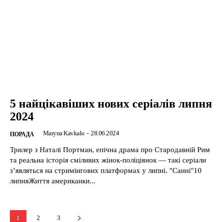
5 найцікавіших нових серіалів липня
2024
Maryna Kavkalo
-
28.06.2024
ПОРАДА
Трилер з Наталі Портман, епічна драма про Стародавній Рим
та реальна історія сміливих жінок-поліціянок — такі серіали
з’являться на стримінгових платформах у липні. "Санні"10
липняЖиття американки...
1
2
3