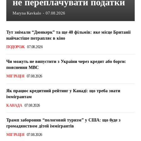
не переплачувати податки
Maryna Kavkalo
-
07.08.2026
Тут знімали “Дюнкерк” та ще 40 фільмів: яке місце Британії
найчастіше потрапляє в кіно
ПОДОРОЖ
07.08.2026
Чи можуть не випустити з України через кредит або борги:
пояснення МВС
МІГРАЦІЯ
07.08.2026
Як працює кредитний рейтинг у Канаді: що треба знати
іммігрантам
КАНАДА
07.08.2026
Трамп заборонив “пологовий туризм” у США: що буде з
громадянством дітей іммігрантів
МІГРАЦІЯ
07.08.2026