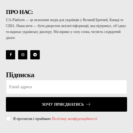
ПРО НАС:
UA-Platform — це незалежне медіа для українців у Великій Британії, Канаді та
США. Наша мета — бути джерелом якісної інформації, яка підтримує, об’єднує
та надихає українську діаспору. Ми віримо у силу слова, чесність і відкритий
діалог.
Підписка
ХОЧУ ПРИЄДНАТИСЬ
Я прочитав і приймаю
Політику конфіденційності