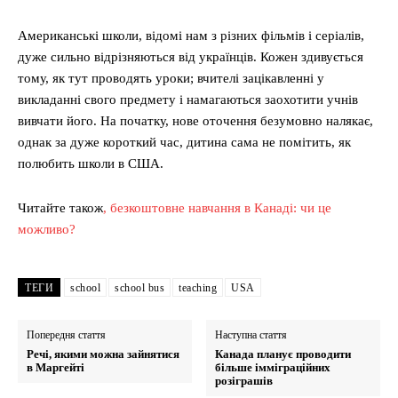
Американські школи, відомі нам з різних фільмів і серіалів,
дуже сильно відрізняються від українців. Кожен здивується
тому, як тут проводять уроки; вчителі зацікавленні у
викладанні свого предмету і намагаються заохотити учнів
вивчати його. На початку, нове оточення безумовно налякає,
однак за дуже короткий час, дитина сама не помітить, як
полюбить школи в США.
Читайте також
, безкоштовне навчання в Канаді: чи це
можливо?
ТЕГИ
school
school bus
teaching
USA
Попередня стаття
Наступна стаття
Речі, якими можна зайнятися
Канада планує проводити
в Маргейті
більше імміграційних
розіграшів