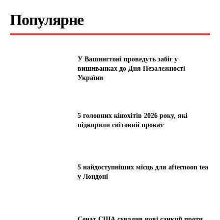
Популярне
У Вашингтоні проведуть забіг у
вишиванках до Дня Незалежності
України
5 головних кінохітів 2026 року, які
підкорили світовий прокат
5 найдоступніших місць для afternoon tea
у Лондоні
Сенат США схвалив нові санкції проти