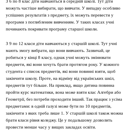
З 6 по 8 клас діти навчаються в середній школі. Тут діти
можуть частіше вибирати, що вивчати. У випадку особливо
успішних результатів з предмету, їх можуть перевести у
програми з поглибленим вивченням. У таких класах учні
починають покривати програму старшої школи.
З 9 по 12 класи діти навчаються у старшій школі. Тут учні
мають змогу вибрати, що вони вивчають. Зазвичай, це
робиться у кінці 8 класу, однак учні можуть змінювати
предмети, які вони хочуть брати протягом року. У кожного
студента є список предметів, які вони повинні взяти, щоб
закінчити школу. Проте, на відміну від українських шкіл,
предметів тут більше. На приклад, якщо дитина повинна
пройти курс математики, вона може взяти клас Алгебри або
Геометрії, без потреби проходити інший. Так працює з усіма
предметами: в одній галузі може бути по 10 предметів,
закінчити з яких треба лише 1. У старшій школі також можна
брати класи рівня коледжу. Це у подальшому дозволить
провести менше часу у вищих закладах освіти.