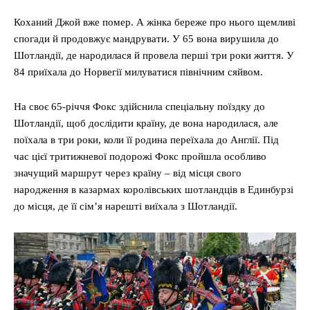
Коханий Джой вже помер. А жінка береже про нього щемливі
спогади й продовжує мандрувати. У 65 вона вирушила до
Шотландії, де народилася й провела перші три роки життя. У
84 приїхала до Норвегії милуватися північним сяйвом.
На своє 65-річчя Фокс здійснила спеціальну поїздку до
Шотландії, щоб дослідити країну, де вона народилася, але
поїхала в три роки, коли її родина переїхала до Англії. Під
час цієї тритижневої подорожі Фокс пройшла особливо
значущий маршрут через країну – від місця свого
народження в казармах королівських шотландців в Единбурзі
до місця, де її сім’я нарешті виїхала з Шотландії.