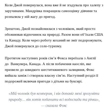
Коли Джой повернулася, вона вже й не згадувала про халепу з
заручинами. Мандрівка покращила самооцінку дівчини та
розпалила у ній жагу до пригод.
Зрештою, Джой познайомилася з чоловіком, який просто
обожнював відпочинок на природі. Разом вони об’їхали США
та Канаду. Коли через роботу коханий не зміг подорожувати,
Джой повернулася до соло-туризму.
Протягом наступних років сім’я Фокса переїхала з Англії
до Ванкувера, Канада. А після побачення наосліп, яке
призвело до швидкого шеститижневого залицяння, Фокс
вийшла заміж і створила власну сім’ю. Наступний розділ її
подорожей включав пригоди з дітьми на буксирі.
«Мій чоловік був кемпером, і він допоміг мені зрозуміти
природу… він хотів побачити всі водоспади та річки»,
— сказала Фокс