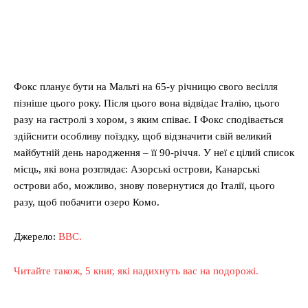
Фокс планує бути на Мальті на 65-у річницю свого весілля
пізніше цього року. Після цього вона відвідає Італію, цього
разу на гастролі з хором, з яким співає. І Фокс сподівається
здійснити особливу поїздку, щоб відзначити свій великий
майбутній день народження – її 90-річчя. У неї є цілий список
місць, які вона розглядає: Азорські острови, Канарські
острови або, можливо, знову повернутися до Італії, цього
разу, щоб побачити озеро Комо.
Джерело:
ВВС.
Читайте також, 5 книг, які надихнуть вас на подорожі.