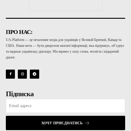
ПРО НАС:
UA-Platform — це незалежне медіа для українців у Великій Британії, Канаді та
США. Наша мета — бути джерелом якісної інформації, яка підтримує, об’єднує
та надихає українську діаспору. Ми віримо у силу слова, чесність і відкритий
діалог.
Підписка
ХОЧУ ПРИЄДНАТИСЬ