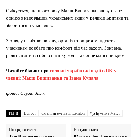
Очікується, що цього року Марш Вишиванки знову стане
однією з найбільших українських акцій у Великій Британії та
збере тисячі учасників.
З огляду на літню погоду, організатори рекомендують
учасникам подбати про комфорт під час заходу. Зокрема,
радять взяти із собою пляшку води та сонцезахисний крем.
Читайте більше про
головні українські події в UK у
червні
:
Марш Вишиванки та Івана Купала
фото: Сергій Зіняк
ТЕГИ
London
ukrainian events in London
Vyshyvanka March
Попередня стаття
Наступна стаття
Топ-10 негласних правил
82 роки з Дня Д: як висадка в