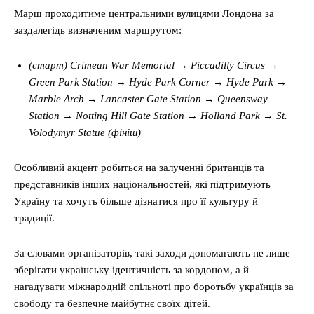
Марш проходитиме центральними вулицями Лондона за
заздалегідь визначеним маршрутом:
(старт) Crimean War Memorial → Piccadilly Circus →
Green Park Station → Hyde Park Corner → Hyde Park →
Marble Arch → Lancaster Gate Station → Queensway
Station → Notting Hill Gate Station → Holland Park → St.
Volodymyr Statue (фініш)
Особливий акцент робиться на залученні британців та
представників інших національностей, які підтримують
Україну та хочуть більше дізнатися про її культуру й
традиції.
За словами організаторів, такі заходи допомагають не лише
зберігати українську ідентичність за кордоном, а й
нагадувати міжнародній спільноті про боротьбу українців за
свободу та безпечне майбутнє своїх дітей.