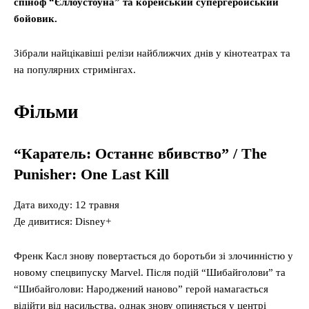
спіноф “Єллоустоуна” та корейський супергеройський
бойовик.
Зібрали найцікавіші релізи найближчих днів у кінотеатрах та
на популярних стримінгах.
Фільми
“Каратель: Останнє вбивство” / The
Punisher: One Last Kill
Дата виходу: 12 травня
Де дивитися: Disney+
Френк Касл знову повертається до боротьби зі злочинністю у
новому спецвипуску Marvel. Після подій “Шибайголови” та
“Шибайголови: Народжений наново” герой намагається
відійти від насильства, однак знову опиняється у центрі