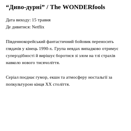
“Диво-дурні” / The WONDERfools
Дата виходу: 15 травня
Де дивитися: Netflix
Південнокорейський фантастичний бойовик переносить
глядачів у кінець 1990-х. Група невдах випадково отримує
суперздібності й вирішує боротися зі злом на тлі страхів
навколо нового тисячоліття.
Серіал поєднає гумор, екшн та атмосферу ностальгії за
попкультурою кінця ХХ століття.