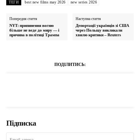
ТЕГИ
best new films may 2026
new series 2026
Попередня стаття
Наступна стаття
NYT: припинення вогню
Депортації українців зі США
більше не веде до миру — і
через Польщу викликали
причина в політиці Трампа
хвилю критики – Reuters
ПОДІЛИТИСЬ:
Підписка