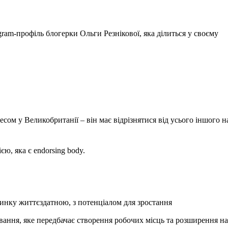
ram-профіль блогерки Ольги Резнікової, яка ділиться у своєму
есом у Великобританії – він має відрізнятися від усього іншого н
єю, яка є endorsing body.
а ринку життєздатною, з потенціалом для зростання
ання, яке передбачає створення робочих місць та розширення на