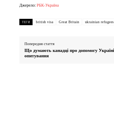
Джерело:
РБК-Україна
british visa
Great Britain
ukrainian refugees
ТЕГИ
Попередня стаття
Що думають канадці про допомогу Україні
опитування