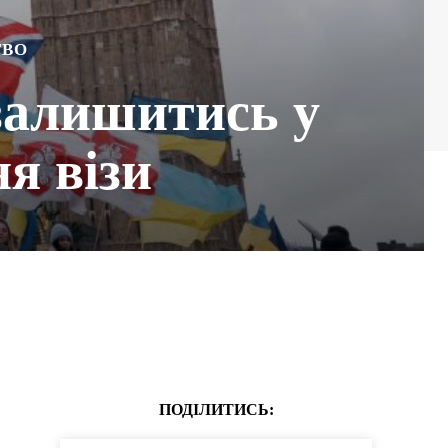
ТВО
 залишитись у
ня візи
ПОДІЛИТИСЬ: