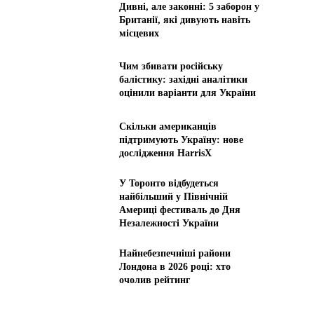
Дивні, але законні: 5 заборон у
Британії, які дивують навіть
місцевих
Чим збивати російську
балістику: західні аналітики
оцінили варіанти для України
Скільки американців
підтримують Україну: нове
дослідження HarrisX
У Торонто відбудеться
найбільший у Північній
Америці фестиваль до Дня
Незалежності України
Найнебезпечніші райони
Лондона в 2026 році: хто
очолив рейтинг