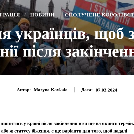
ГРАЦІЯ
НОВИНИ
СПОЛУЧЕНЕ КОРОЛІВС
ля українців, щоб
ії після закінчен
Автор:
Maryna Kavkalo
Дата:
07.03.2024
алишитись у країні після закінчення візи ще на якийсь термін.
бо ж статусу біженця, є ще варіанти для того, щоб надалі