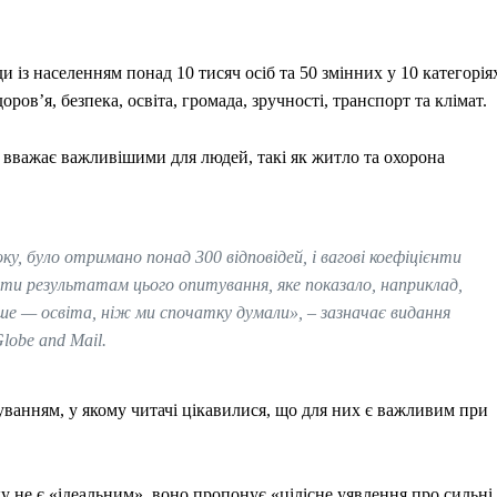
із населенням понад 10 тисяч осіб та 50 змінних у 10 категорія
ров’я, безпека, освіта, громада, зручності, транспорт та клімат.
она вважає важливішими для людей, такі як житло та охорона
ку, було отримано понад 300 відповідей, і вагові коефіцієнти
ати результатам цього опитування, яке показало, наприклад,
е — освіта, ніж ми спочатку думали», – зазначає видання
lobe and Mail.
уванням, у якому читачі цікавилися, що для них є важливим при
ку не є «ідеальним», воно пропонує «цілісне уявлення про сильні