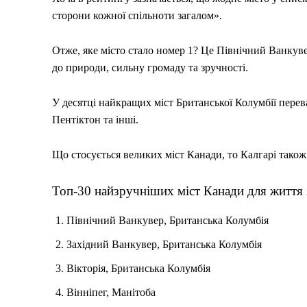
сторони кожної спільноти загалом».
Отже, яке місто стало номер 1? Це Північний Ванкуве
до природи, сильну громаду та зручності.
У десятці найкращих міст Британської Колумбії перев
Пентіктон та інші.
Що стосується великих міст Канади, то Калгарі також
Топ-30 найзручніших міст Канади для життя з
Північний Ванкувер, Британська Колумбія
Західний Ванкувер, Британська Колумбія
Вікторія, Британська Колумбія
Вінніпег, Манітоба