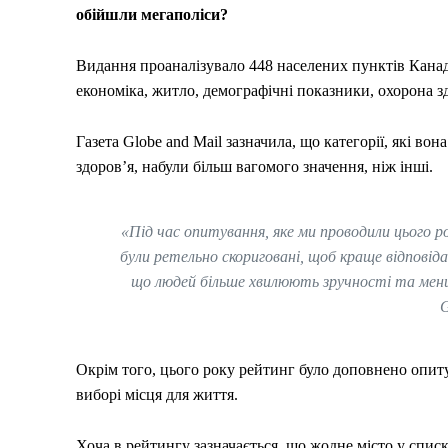
обійшли мегаполіси?
Видання проаналізувало 448 населених пунктів Канади 
економіка, житло, демографічні показники, охорона здо
Газета Globe and Mail зазначила, що категорії, які в
здоров’я, набули більш вагомого значення, ніж інші.
«Під час опитування, яке ми проводили цього ро
були ретельно скориговані, щоб краще відповід
що людей більше хвилюють зручності та менш
G
Окрім того, цього року рейтинг було доповнено опит
виборі місця для життя.
Хоча в рейтингу зазначається, що жодне місто у спис