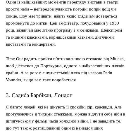
Один із найцікавіших моментів перегляду вистави в театрі
просто неба – непередбачуваність погоди: попри дощ чи
сонце, шоу має тривати, навіть якщо глядачам доведеться
промокнути до нитки. Цей амфітеатр, побудований у 1930
році, зазвичай має літню програму з мюзиклами, Шекспіром
та іншими класиками, корнішськими казками, дитячими
виставами та концертами.
Time Out радить пройти п’ятихвилинною стежкою від Мінака,
щоб дістатися до Порткурно, одного з найкрасивіших пляжів
країни. А за рогом є нудистський пляж під назвою Pedn
Vounder, якщо вам таке подобається.
3. Садиба Барбікан, Лондон
Є багато людей, які не цінують її спокійні сірі краєвиди. Але
прогулюючись її тихими стежками, можна відчути себе ніби в
шпигунському фільмі часів холодної війни. І не завадить те,
що тут також розташований один із найвідоміших