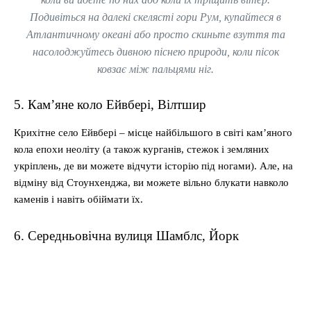
Подивіться на далекі скелясті гори Рум, купайтеся в
Атлантичному океані або просто скиньте взуття та
насолоджуйтесь дивною піснею природи, коли пісок
ковзає між пальцями ніг.
5. Кам’яне коло Ейвбері, Вілтшир
Крихітне село Ейвбері – місце найбільшого в світі кам’яного
кола епохи неоліту (а також курганів, стежок і земляних
укріплень, де ви можете відчути історію під ногами). Але, на
відміну від Стоунхенджа, ви можете вільно блукати навколо
каменів і навіть обіймати їх.
6. Середньовічна вулиця Шамблс, Йорк