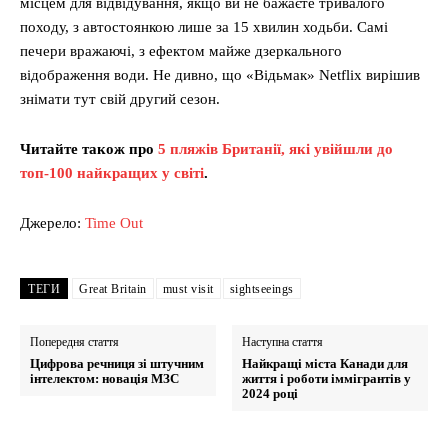
місцем для відвідування, якщо ви не бажаєте тривалого
походу, з автостоянкою лише за 15 хвилин ходьби. Самі
печери вражаючі, з ефектом майже дзеркального
відображення води. Не дивно, що «Відьмак» Netflix вирішив
знімати тут свій другий сезон.
Читайте також про
5 пляжів Британії, які увійшли до
топ-100 найкращих у світі
.
Джерело:
Time Out
ТЕГИ
Great Britain
must visit
sightseeings
Попередня стаття
Наступна стаття
Цифрова речниця зі штучним
Найкращі міста Канади для
інтелектом: новація МЗС
життя і роботи іммігрантів у
2024 році