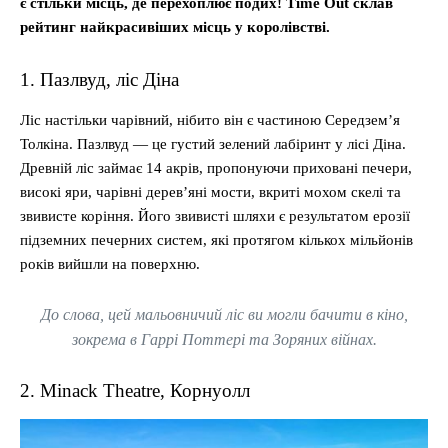
є стільки місць, де перехоплює подих! Time Out склав
рейтинг найкрасивіших місць у королівстві.
1. Пазлвуд, ліс Діна
Ліс настільки чарівний, нібито він є частиною Середзем’я
Толкіна. Пазлвуд — це густий зелений лабіринт у лісі Діна.
Древній ліс займає 14 акрів, пропонуючи приховані печери,
високі яри, чарівні дерев’яні мости, вкриті мохом скелі та
звивисте коріння. Його звивисті шляхи є результатом ерозії
підземних печерних систем, які протягом кількох мільйонів
років вийшли на поверхню.
До слова, цей мальовничий ліс ви могли бачити в кіно,
зокрема в Гаррі Поттері та Зоряних війнах.
2. Minack Theatre, Корнуолл