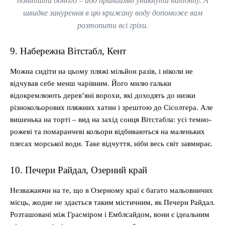
помітити одного – або принаймні уникнути натовпу. А
швидке занурення в цю крижану воду допоможе вам
розтопити всі гріхи.
9. Набережна Вітстабл, Кент
Можна сидіти на цьому пляжі мільйон разів, і ніколи не
відчував себе менш чарівним. Його милю гальки
відокремлюють дерев’яні ворохи, які доходять до низки
різнокольорових пляжних хатин і зрештою до Сісолтера. Але
вишенька на торті – вид на захід сонця Вітстабла: усі темно-
рожеві та помаранчеві кольори відбиваються на маленьких
плесах морської води. Таке відчуття, ніби весь світ завмирає.
10. Печери Райдал, Озерний край
Незважаючи на те, що в Озерному краї є багато мальовничих
місць, жодне не здається таким містичним, як Печери Райдал.
Розташовані між Грасміром і Емблсайдом, вони є ідеальним