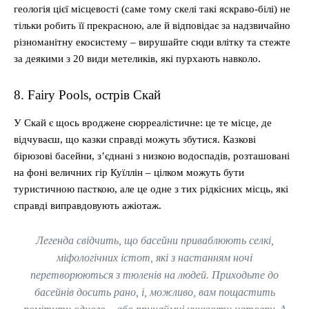
геологія цієї місцевості (саме тому скелі такі яскраво-білі) не
тільки робить її прекрасною, але й відповідає за надзвичайно
різноманітну екосистему – вирушайте сюди влітку та стежте
за деякими з 20 види метеликів, які пурхають навколо.
8. Fairy Pools, острів Скай
У Скай є щось вроджене сюрреалістичне: це те місце, де
відчуваєш, що казки справді можуть збутися. Казкові
бірюзові басейни, з’єднані з низкою водоспадів, розташовані
на фоні величних гір Куїллін – цілком можуть бути
туристичною пасткою, але це одне з тих рідкісних місць, які
справді виправдовують ажіотаж.
Легенда свідчить, що басейни приваблюють селкі,
міфологічних істот, які з настанням ночі
перетворюються з тюленів на людей. Приходьте до
басейнів досить рано, і, можливо, вам пощастить