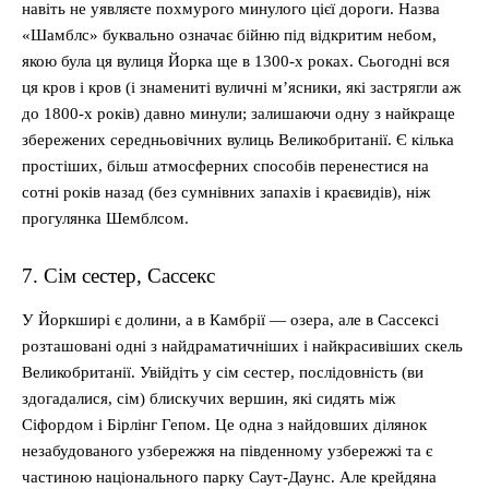
навіть не уявляєте похмурого минулого цієї дороги. Назва
«Шамблс» буквально означає бійню під відкритим небом,
якою була ця вулиця Йорка ще в 1300-х роках. Сьогодні вся
ця кров і кров (і знамениті вуличні м’ясники, які застрягли аж
до 1800-х років) давно минули; залишаючи одну з найкраще
збережених середньовічних вулиць Великобританії. Є кілька
простіших, більш атмосферних способів перенестися на
сотні років назад (без сумнівних запахів і краєвидів), ніж
прогулянка Шемблсом.
7. Сім сестер, Сассекс
У Йоркширі є долини, а в Камбрії — озера, але в Сассексі
розташовані одні з найдраматичніших і найкрасивіших скель
Великобританії. Увійдіть у сім сестер, послідовність (ви
здогадалися, сім) блискучих вершин, які сидять між
Сіфордом і Бірлінг Гепом. Це одна з найдовших ділянок
незабудованого узбережжя на південному узбережжі та є
частиною національного парку Саут-Даунс. Але крейдяна