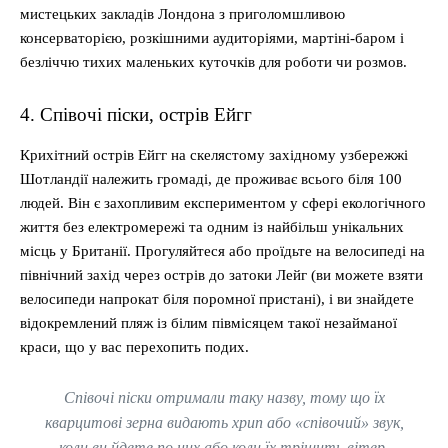
мистецьких закладів Лондона з приголомшливою
консерваторією, розкішними аудиторіями, мартіні-баром і
безліччю тихих маленьких куточків для роботи чи розмов.
4. Співочі піски, острів Ейгг
Крихітний острів Ейгг на скелястому західному узбережжі
Шотландії належить громаді, де проживає всього біля 100
людей. Він є захопливим експериментом у сфері екологічного
життя без електромережі та одним із найбільш унікальних
місць у Британії. Прогуляйтеся або проїдьте на велосипеді на
північний захід через острів до затоки Лейг (ви можете взяти
велосипеди напрокат біля поромної пристані), і ви знайдете
відокремлений пляж із білим півмісяцем такої незайманої
краси, що у вас перехопить подих.
Співочі піски отримали таку назву, тому що їх
кварцитові зерна видають хрип або «співочий» звук,
коли ви йдете по них або коли їх тріщить вітер.