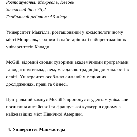
Розташування: Монреаль, Квебек
Загальний бал: 75,2
Глобальний рейтинг: 56 місце
Університет Макгілла, розташований у космополітичному
місті Монреаль, є одним із найстаріших і найпрестижніших
університетів Канади.
McGill, відомий своїми суворими академічними програмами
та видатним викладачем, має давню традицію досконалості в
освіті. Університет особливо сильний у медичних
дослідженнях, праві та бізнесі.
Центральний кампус McGill’s пропонує студентам унікальне
поєднання англійської та французької культур в одному з
найжвавіших міст Північної Америки.
Університет Макмастера