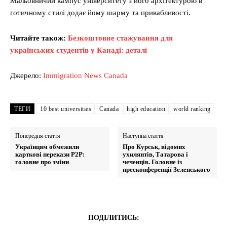
Мальовничий кампус університету з його архітектурою в
готичному стилі додає йому шарму та привабливості.
Читайте також:
Безкоштовне стажування для
українських студентів у Канаді: деталі
Джерело:
Immigration News Canada
ТЕГИ
10 best universities
Canada
high education
world ranking
Попередня стаття
Наступна стаття
Українцям обмежили
Про Курськ, відомих
карткові перекази Р2Р:
ухилянтів, Татарова і
головне про зміни
чеченців. Головне із
пресконференції Зеленського
ПОДІЛИТИСЬ: