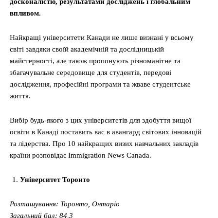
досконалістю, результатами досліджень і глобальним
впливом.
Найкращі університети Канади не лише визнані у всьому
світі завдяки своїй академічній та дослідницькій
майстерності, але також пропонують різноманітне та
збагачувальне середовище для студентів, передові
дослідження, професійні програми та жваве студентське
життя.
Вибір будь-якого з цих університетів для здобуття вищої
освіти в Канаді поставить вас в авангард світових інновацій
та лідерства. Про 10 найкращих визих навчальних закладів
країни розповідає Immigration News Canada.
Університет Торонто
Розташування: Торонто, Онтаріо
Загальний бал: 84,3