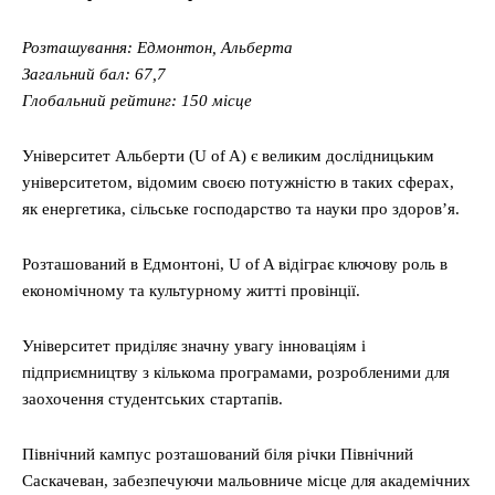
Розташування: Едмонтон, Альберта
Загальний бал: 67,7
Глобальний рейтинг: 150 місце
Університет Альберти (U of A) є великим дослідницьким
університетом, відомим своєю потужністю в таких сферах,
як енергетика, сільське господарство та науки про здоров’я.
Розташований в Едмонтоні, U of A відіграє ключову роль в
економічному та культурному житті провінції.
Університет приділяє значну увагу інноваціям і
підприємництву з кількома програмами, розробленими для
заохочення студентських стартапів.
Північний кампус розташований біля річки Північний
Саскачеван, забезпечуючи мальовниче місце для академічних