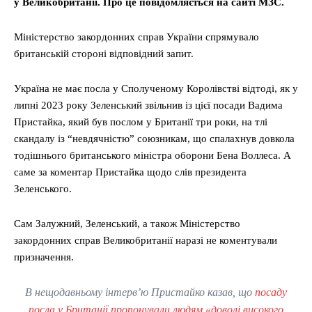
у Великобританії. Про це повідомляється на сайті МЗС.
Міністерство закордонних справ України спрямувало
британській стороні відповідний запит.
Україна не має посла у Сполученому Королівстві відтоді, як у
липні 2023 року Зеленський звільнив із цієї посади Вадима
Пристайка, який був послом у Британії три роки, на тлі
скандалу із “невдячністю” союзникам, що спалахнув довкола
тодішнього британського міністра оборони Бена Воллеса. А
саме за коментар Пристайка щодо слів президента
Зеленського.
Сам Залужний, Зеленський, а також Міністерство
закордонних справ Великобританії наразі не коментували
призначення.
В нещодавньому інтерв’ю Пристайко казав, що
посаду
посла у Британії пропонували людям «доволі високого