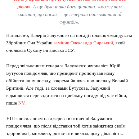
рівня»
. А ще була така його цитата: «можу вам
сказати, що посли — це генерали дипломатичної
служби».
Нагадаємо, Валерія Залужного на посаді головнокомандувача
Збройних Сил України
замінив Олександр Сирський
, який
очолював Сухопутні війська ЗСУ.
Перед звільненням генерала Залужного журналіст Юрій
Бутусов повідомляв, що президент пропонував йому
обійняти іншу посаду, зокрема йшлося про посла у Великій
Британії. Але тоді, за словами Бутусова, Залужний
відмовився переводитися на цивільну посаду під час війни,
пише
NV
.
УП із посиланням на джерела в оточенні Залужного
повідомляла, що після відставки той хотів зайнятися своїм
здоров’ям і, можливо, розпочати викладацьку діяльність.