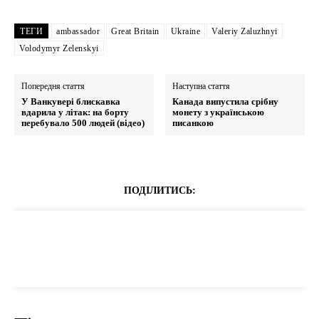
ТЕГИ
ambassador
Great Britain
Ukraine
Valeriy Zaluzhnyi
Volodymyr Zelenskyi
Попередня стаття
Наступна стаття
У Ванкувері блискавка
Канада випустила срібну
вдарила у літак: на борту
монету з українською
перебувало 500 людей (відео)
писанкою
ПОДІЛИТИСЬ: